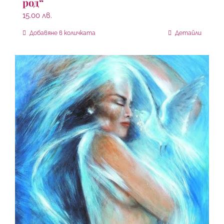
род“
15.00
лв.
Добавяне в количката
Детайли