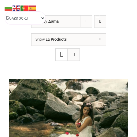
Skip
to
content
Sort by
Дата
Show
12 Products