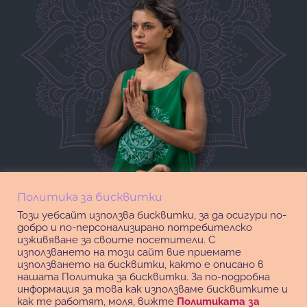
Политика за бисквитки
Този уебсайт използва бисквитки, за да осигури по-
добро и по-персонализирано потребителско
изживяване за своите посетители. С
използването на този сайт вие приемате
използването на бисквитки, както е описано в
нашата Политика за бисквитки. За по-подробна
информация за това как използваме бисквитките и
как те работят, моля, вижте
Политиката за