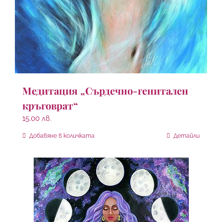
Медитация „Сърдечно-генитален
кръговрат“
15.00
лв.
Добавяне в количката
Детайли