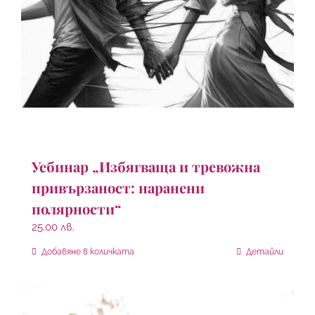
Уебинар „Избягваща и тревожна
привързаност: наранени
полярности“
25.00
лв.
Добавяне в количката
Детайли