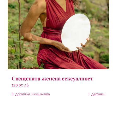
Свещената женска сексуалност
120.00
лв.
Добавяне в количката
Детайли