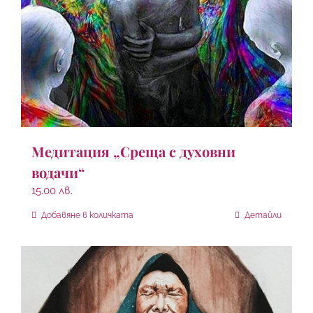
Медитация „Среща с духовни
водачи“
15.00
лв.
Добавяне в количката
Детайли