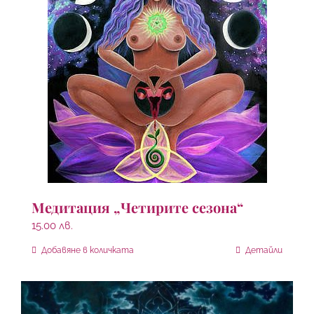
Медитация „Четирите сезона“
15.00
лв.
Добавяне в количката
Детайли