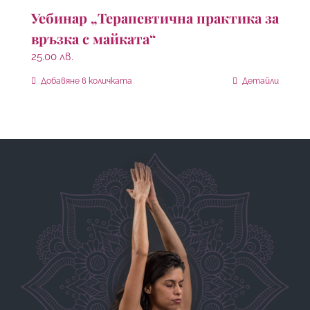
Уебинар „Терапевтична практика за
връзка с майката“
25.00
лв.
Добавяне в количката
Детайли