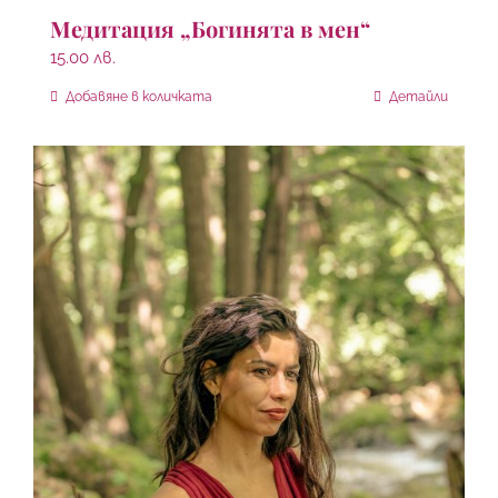
Медитация „Богинята в мен“
15.00
лв.
Добавяне в количката
Детайли