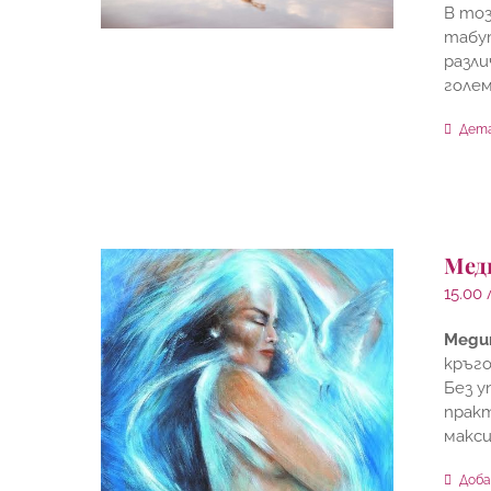
В тоз
табут
разли
голем
Дет
Мед
15.00
Меди
кръго
Без у
практ
макси
Доба