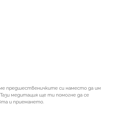
даме предшественичките си наместо да им
 Тази медитация ще ти помогне да се
вта и приемането.