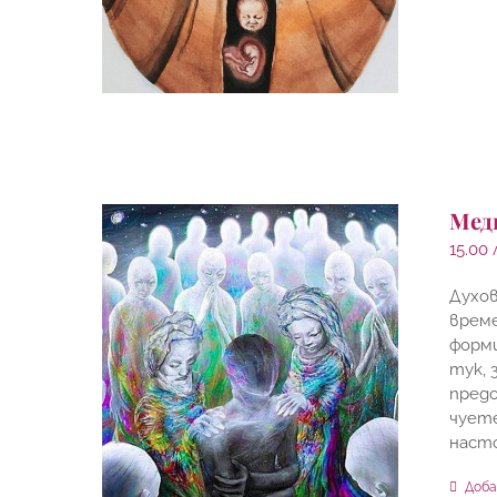
Мед
15.00
Духов
време
форми
тук, 
предо
чуете
наст
Доба