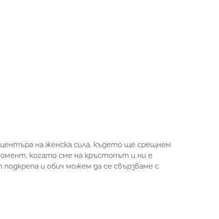
центъра на женска сила, където ще срещнем
омент, когато сме на кръстопът и ни е
 подкрепа и обич можем да се свързваме с