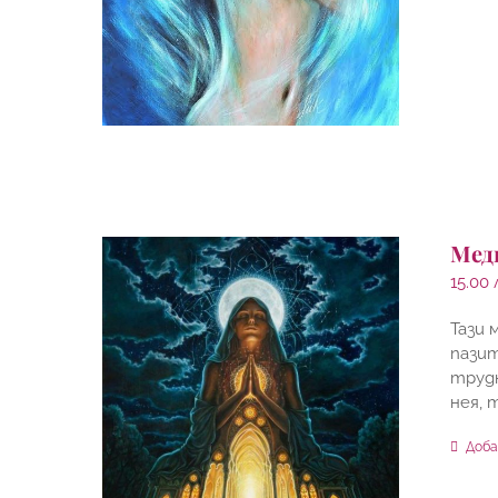
Мед
15.00
Тази
пазит
трудн
нея, 
Доба