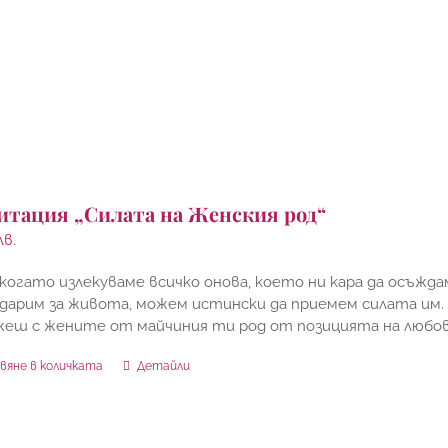
итация „Силата на Женския род“
лв.
когато излекуваме всичко онова, което ни кара да осъж
дарим за живота, можем истински да приемем силата им.
жеш с жените от майчиния ти род от позицията на любо
вяне в количката
Детайли