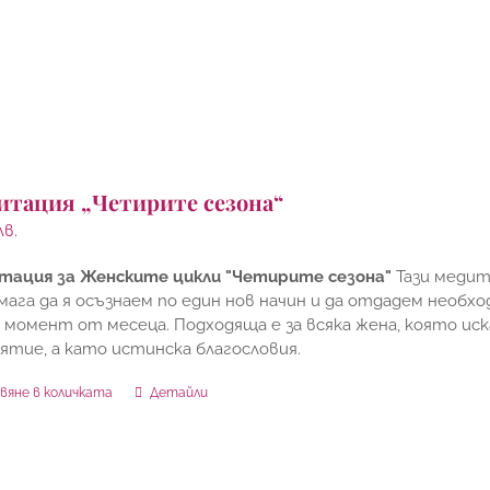
итация „Четирите сезона“
лв.
тация за Женските цикли "Четирите сезона"
Тази медит
мага да я осъзнаем по един нов начин и да отдадем необ
 момент от месеца. Подходяща е за всяка жена, която иск
ятие, а като истинска благословия.
вяне в количката
Детайли