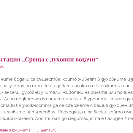
итация „Среща с духовни водачи“
лв.
ните водачи са същества, които живеят в духовните из
 на земния ни път. Те ни дават насоки и се грижат за нас
- ангели, духовни учители, животни на силата или почина
за Дани подкрепят в нашата мисия и в уроците, които ду
стави възможността да се свържете с вашия духовен вода
 неговите напътствия. Подходяща е за всеки, който има 
оящия момент. Достъпът до медитацията е валиден 2 
вяне в количката
Детайли