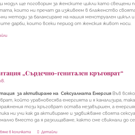
и модул ще поговорим за женските цикли като свещени п
ата, които ни пречат да изживеем в блаженство своята 
чни методи за балансиране на нашия менструален цикъл 
ите дарби, които всеки период от женския живот носи.
айли
итация „Сърдечно-генитален кръговрат“
лв.
тация за активиране на Сексуалната Енергия
Във всяк
врат, който уравновесява енергията и я канализира, така
пражнения този кръговрат остава незавършен, а енергият
ика ни учи как да активираме и задвижваме своята сексуа
мално вместо да я разхищаваме, както сме свикнали до се
вяне в количката
Детайли