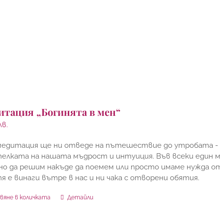
итация „Богинята в мен“
лв.
 медитация ще ни отведе на пътешествие до утробата - 
елката на нашата мъдрост и интуиция. Във всеки един м
о да решим накъде да поемем или просто имаме нужда от
тя е винаги вътре в нас и ни чака с отворени обятия.
вяне в количката
Детайли