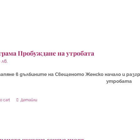
грама Пробуждане на утробата
0
лв.
апяне в дълбините на Свещеното Женско начало и разг
утробата
o cart
Детайли
щената женска сексуалност