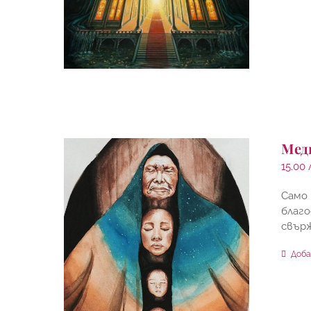
Мед
15.00
Само 
благо
свър
Доба