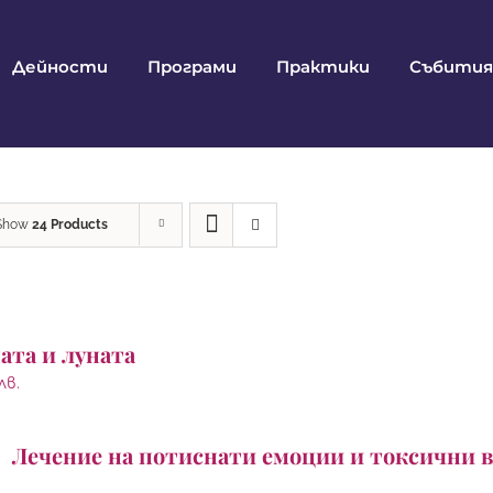
Дейности
Програми
Практики
Събития
Show
24 Products
ата и луната
лв.
Лечение на потиснати емоции и токсични 