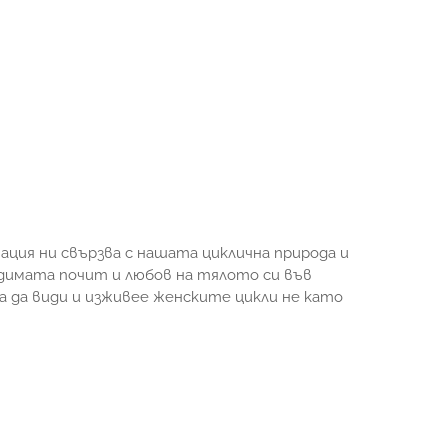
ация ни свързва с нашата циклична природа и
ходимата почит и любов на тялото си във
а да види и изживее женските цикли не като