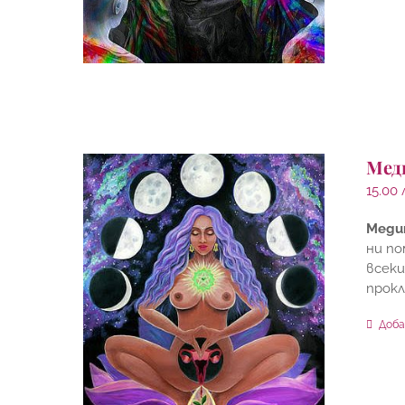
Мед
15.00
Меди
ни по
всеки
прокл
Доба