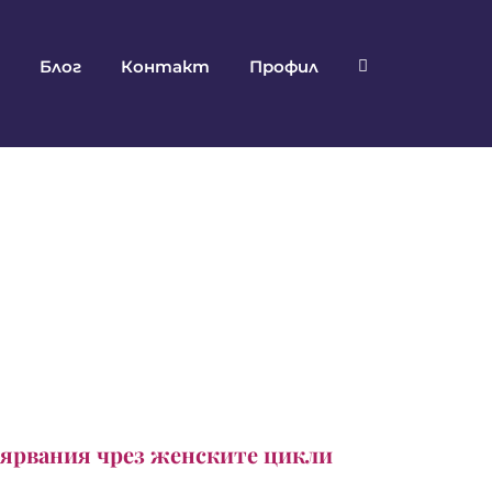
Блог
Контакт
Профил
вярвания чрез женските цикли