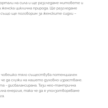
ортали на сила и ще разгледаме митовете и
женска циклична природа. Ще разгледаме
и също ще поговорим за женските сидхи –
о човешко тяло съществува потенциален
 че да служи на нашето духовно израстване.
а - дисбалансирана. Тази нео-тантрична
лна енергия, така че да я уползотворяваме
га.