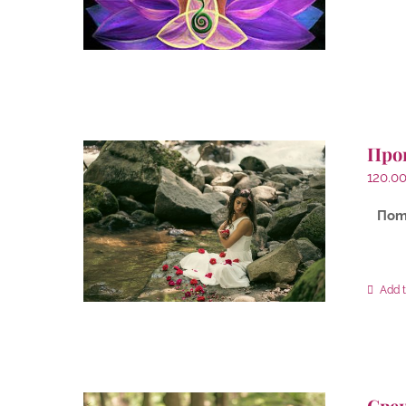
Про
120.0
Пот
Add t
Све