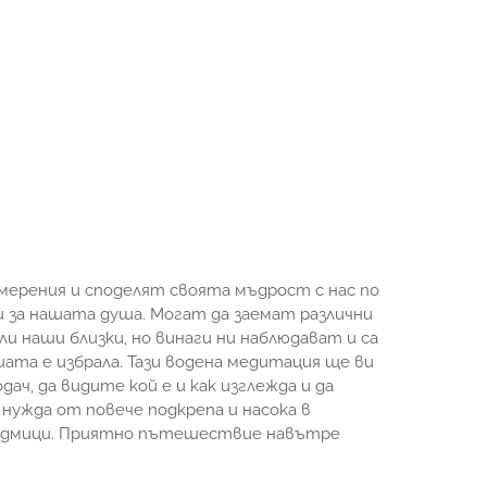
мерения и споделят своята мъдрост с нас по
 и за нашата душа. Могат да заемат различни
ли наши близки, но винаги ни наблюдават и са
шата е избрала. Тази водена медитация ще ви
ч, да видите кой е и как изглежда и да
нужда от повече подкрепа и насока в
седмици. Приятно пътешествие навътре