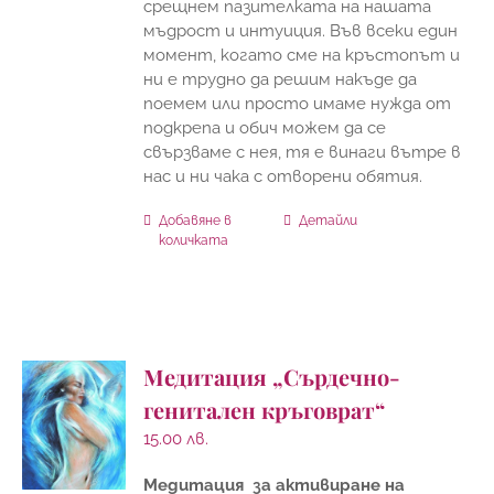
срещнем пазителката на нашата
мъдрост и интуиция. Във всеки един
момент, когато сме на кръстопът и
ни е трудно да решим накъде да
поемем или просто имаме нужда от
подкрепа и обич можем да се
свързваме с нея, тя е винаги вътре в
нас и ни чака с отворени обятия.
Добавяне в
Детайли
количката
Медитация „Сърдечно-
генитален кръговрат“
15.00
лв.
Медитация за активиране на