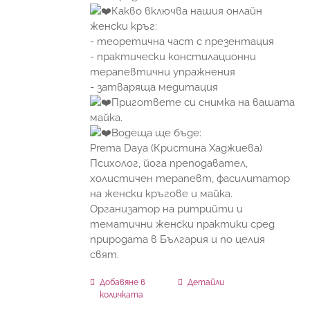
Какво включва нашия онлайн
женски кръг:
- теоретична част с презентация
- практически констилационни
терапевтични упражнения
- затваряща медитация
Пригответе си снимка на вашата
майка.
Водеща ще бъде:
Prema Daya (Кристина Хаджиева)
Психолог, йога преподавател,
холистичен терапевт, фасилитатор
на женски кръгове и майка.
Организатор на ритрийти и
тематични женски практики сред
природата в България и по целия
свят.
Добавяне в
Детайли
количката