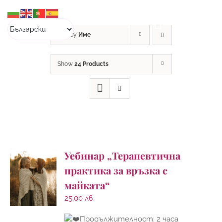
Skip
to
content
Sort by
Име
Show
24 Products
Уебинар „Терапевтична
практика за връзка с
майката“
25.00
лв.
Продължителност: 2 часа