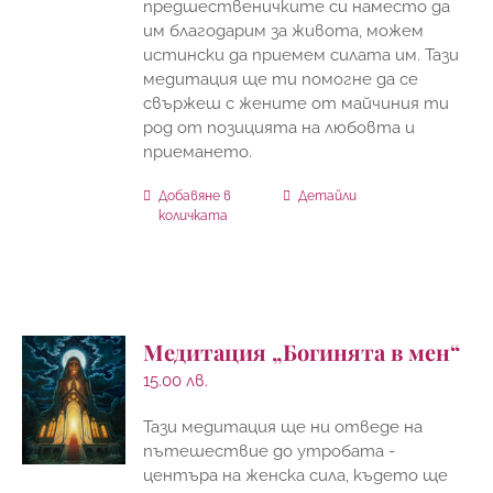
предшественичките си наместо да
им благодарим за живота, можем
истински да приемем силата им. Тази
медитация ще ти помогне да се
свържеш с жените от майчиния ти
род от позицията на любовта и
приемането.
Добавяне в
Детайли
количката
Медитация „Богинята в мен“
15.00
лв.
Тази медитация ще ни отведе на
пътешествие до утробата -
центъра на женска сила, където ще