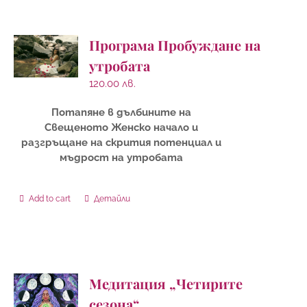
Програма Пробуждане на
утробата
120.00
лв.
Потапяне в дълбините на
Свещеното Женско начало и
разгръщане на скрития потенциал и
мъдрост на утробата
Add to cart
Детайли
Медитация „Четирите
сезона“