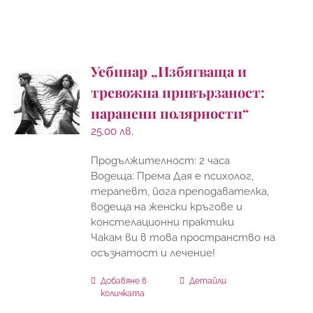
Уебинар „Избягваща и
тревожна привързаност:
наранени полярности“
25.00
лв.
Продължителност: 2 часа
Водеща: Према Дая е психолог,
терапевт, йога преподавателка,
водеща на женски кръгове и
констелационни практики
Чакам ви в това пространство на
осъзнатост и лечение!
Добавяне в
Детайли
количката