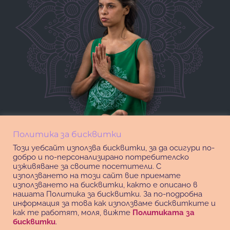
Политика за бисквитки
Този уебсайт използва бисквитки, за да осигури по-
добро и по-персонализирано потребителско
изживяване за своите посетители. С
използването на този сайт вие приемате
използването на бисквитки, както е описано в
нашата Политика за бисквитки. За по-подробна
информация за това как използваме бисквитките и
как те работят, моля, вижте
Политиката за
бисквитки
.