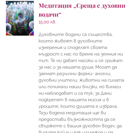
Медитация „Среща с духовни
водачи“
15.00
лв.
Духовните водачи са същества,
които живеят в духовните
измерения и споделят своята
мъдрост с нас по време на земния ни
път. Те ни дават насоки и се грижат
за нас и за нашата душа. Могат да
заемат различни форми- ангели,
духовни учители, животни на силата
или починали наши близки, но винаги
ни наблюдават и са тук, за Дани
подкрепят в нашата мисия и в
уроците, които душата е избрала.
Тази водена медитация ще ви
предостави възможността да се
свържете с вашия духовен водач, да
видите кой е и как изглежда и да