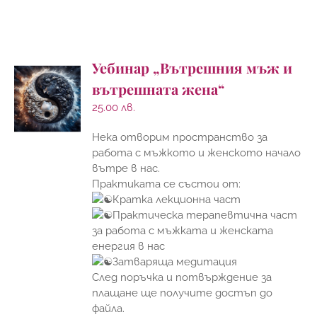
Уебинар „Вътрешния мъж и
вътрешната жена“
25.00
лв.
Нека отворим пространство за
работа с мъжкото и женското начало
вътре в нас.
Практиката се състои от:
Кратка лекционна част
Практическа терапевтична част
за работа с мъжката и женската
енергия в нас
Затваряща медитация
След поръчка и потвърждение за
плащане ще получите достъп до
файла.