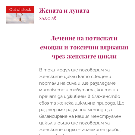
Жената и луната
Out of stock
35.00
лв.
Лечение на потиснати
емоции и токсични вярвания
чрез женските цикли
В този модул ще поговорим за
женските цикли като свещени
портали на сила и ще разгледаме
митовете и табутата, които ни
пречат да изживеем в блаженство
своята женска циклична природа. Ще
разгледаме различни методи за
балансиране на нашия менструален
цикъл и също ще поговорим за
женските сидхи – големите дарби,