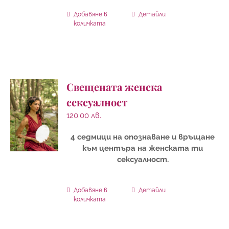
Добавяне в
Детайли
количката
Свещената женска
сексуалност
120.00
лв.
4 седмици на опознаване и връщане
към центъра на женската ти
сексуалност.
Добавяне в
Детайли
количката