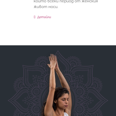
които всеки период от женския
живот носи.
Детайли