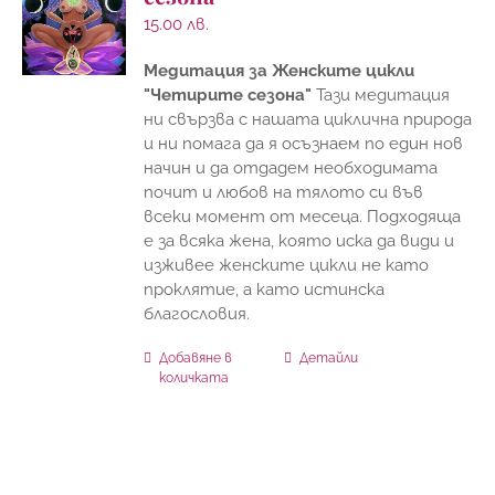
15.00
лв.
Медитация за Женските цикли
"Четирите сезона"
Тази медитация
ни свързва с нашата циклична природа
и ни помага да я осъзнаем по един нов
начин и да отдадем необходимата
почит и любов на тялото си във
всеки момент от месеца. Подходяща
е за всяка жена, която иска да види и
изживее женските цикли не като
проклятие, а като истинска
благословия.
Добавяне в
Детайли
количката