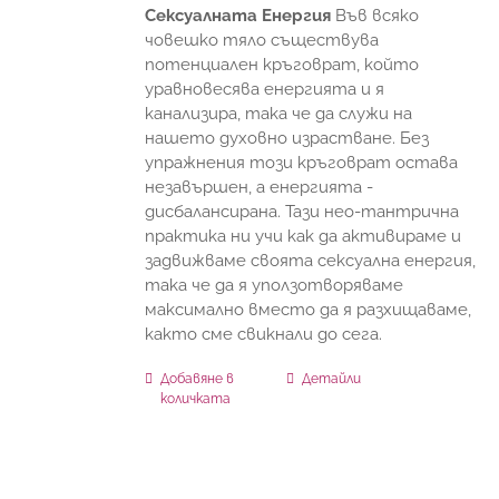
Сексуалната Енергия
Във всяко
човешко тяло съществува
потенциален кръговрат, който
уравновесява енергията и я
канализира, така че да служи на
нашето духовно израстване. Без
упражнения този кръговрат остава
незавършен, а енергията -
дисбалансирана. Тази нео-тантрична
практика ни учи как да активираме и
задвижваме своята сексуална енергия,
така че да я уползотворяваме
максимално вместо да я разхищаваме,
както сме свикнали до сега.
Добавяне в
Детайли
количката