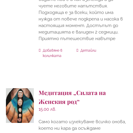
чуете неговите напътствия.
Подходяща е за всеки, който има
нужда от повече подкрепа и насока в
настоящия момент. Достъпът до
медитацията е валиден 2 седмици.
Приятно пътешествие навътре
Добавяне в
Детайли
количката
Медитация „Силата на
Женския род“
15.00
лв.
Само когато излекуваме всичко онова,
което ни кара да осъждаме