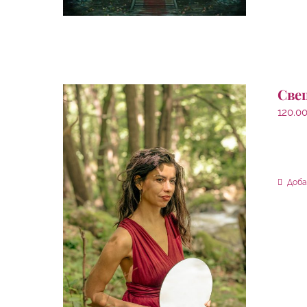
Све
120.0
Доба