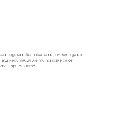
даме предшественичките си наместо да им
 Тази медитация ще ти помогне да се
вта и приемането.