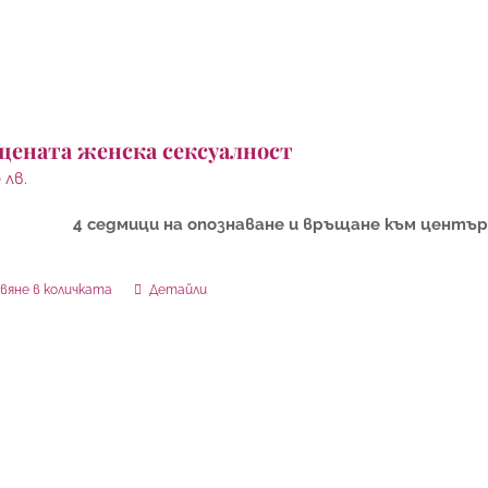
щената женска сексуалност
0
лв.
4 седмици на опознаване и връщане към център
вяне в количката
Детайли