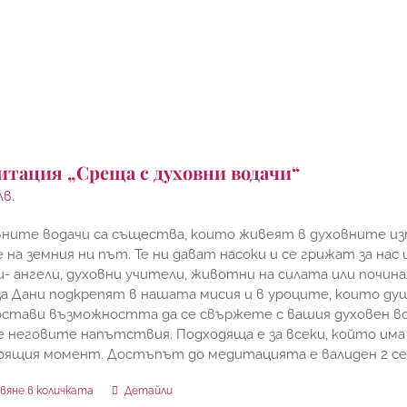
итация „Среща с духовни водачи“
лв.
ните водачи са същества, които живеят в духовните из
 на земния ни път. Те ни дават насоки и се грижат за нас
- ангели, духовни учители, животни на силата или почина
за Дани подкрепят в нашата мисия и в уроците, които ду
стави възможността да се свържете с вашия духовен вода
 неговите напътствия. Подходяща е за всеки, който има 
оящия момент. Достъпът до медитацията е валиден 2 
вяне в количката
Детайли