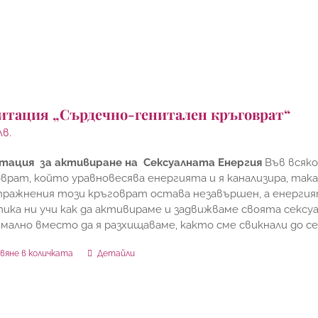
итация „Сърдечно-генитален кръговрат“
лв.
тация за активиране на Сексуалната Енергия
Във всяк
врат, който уравновесява енергията и я канализира, така
пражнения този кръговрат остава незавършен, а енергият
ика ни учи как да активираме и задвижваме своята сексуа
мално вместо да я разхищаваме, както сме свикнали до се
вяне в количката
Детайли