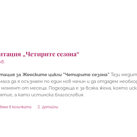
итация „Четирите сезона“
лв.
тация за Женските цикли "Четирите сезона"
Тази медит
мага да я осъзнаем по един нов начин и да отдадем необ
 момент от месеца. Подходяща е за всяка жена, която иск
ятие, а като истинска благословия.
вяне в количката
Детайли