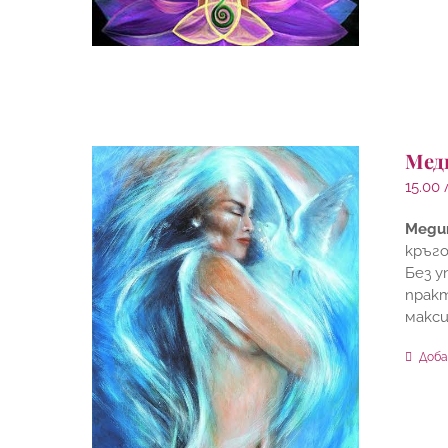
Мед
15.00
Меди
кръго
Без у
практ
макси
Доба