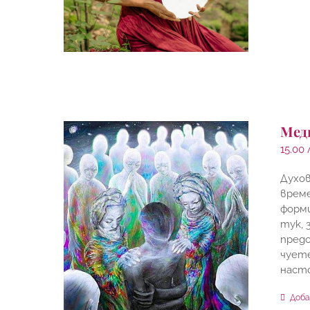
Мед
15.00
Духов
време
форми
тук, 
предо
чуете
наст
Доба