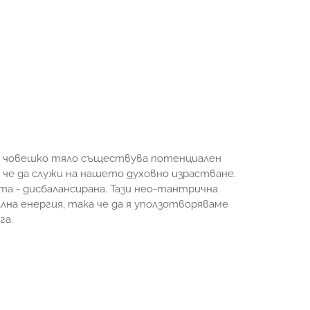
о човешко тяло съществува потенциален
 че да служи на нашето духовно израстване.
а - дисбалансирана. Тази нео-тантрична
лна енергия, така че да я уползотворяваме
га.