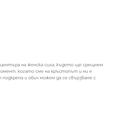
центъра на женска сила, където ще срещнем
омент, когато сме на кръстопът и ни е
 подкрепа и обич можем да се свързваме с