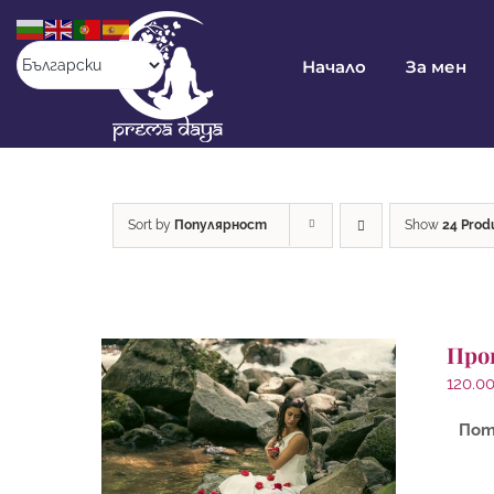
Skip
to
content
Начало
За мен
Sort by
Популярност
Show
24 Prod
Про
120.0
Пот