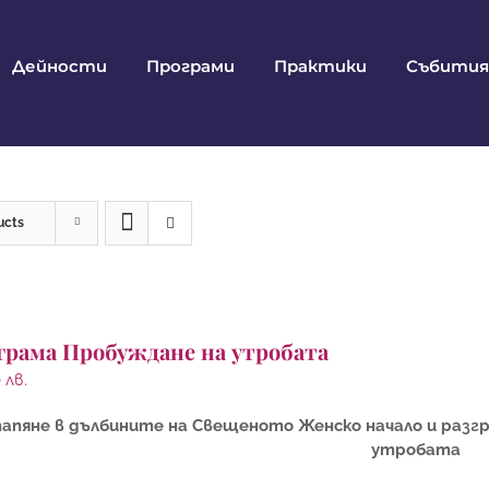
Дейности
Програми
Практики
Събития
ucts
грама Пробуждане на утробата
0
лв.
апяне в дълбините на Свещеното Женско начало и разг
утробата