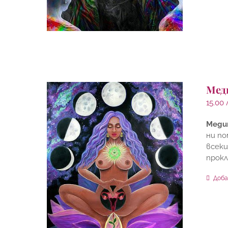
Мед
15.00
Меди
ни по
всеки
прокл
Доба