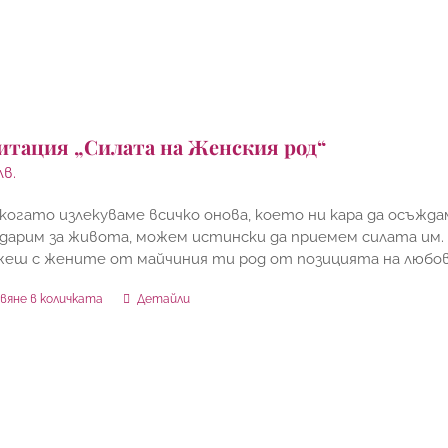
итация „Силата на Женския род“
лв.
когато излекуваме всичко онова, което ни кара да осъж
дарим за живота, можем истински да приемем силата им.
жеш с жените от майчиния ти род от позицията на любо
вяне в количката
Детайли