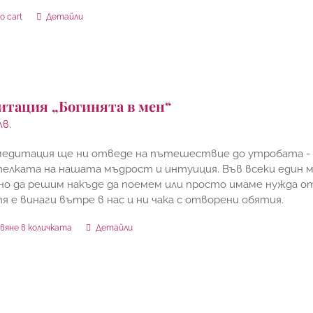
o cart
Детайли
итация „Богинята в мен“
лв.
 медитация ще ни отведе на пътешествие до утробата - 
елката на нашата мъдрост и интуиция. Във всеки един м
о да решим накъде да поемем или просто имаме нужда от
тя е винаги вътре в нас и ни чака с отворени обятия.
вяне в количката
Детайли