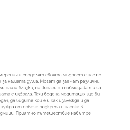
мерения и споделят своята мъдрост с нас по
 и за нашата душа. Могат да заемат различни
ли наши близки, но винаги ни наблюдават и са
шата е избрала. Тази водена медитация ще ви
ч, да видите кой е и как изглежда и да
нужда от повече подкрепа и насока в
седмици. Приятно пътешествие навътре