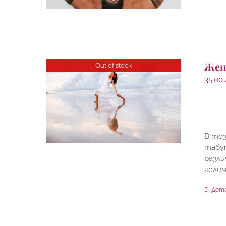
Жен
Out of stock
35.00
В тоз
табут
разли
голем
Дет