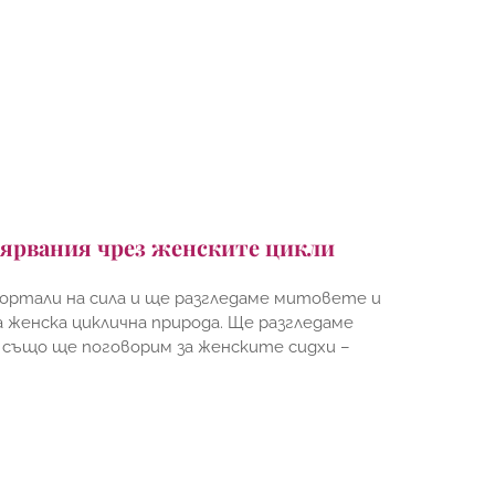
вярвания чрез женските цикли
ортали на сила и ще разгледаме митовете и
женска циклична природа. Ще разгледаме
и също ще поговорим за женските сидхи –