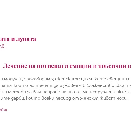
ата и луната
лв.
Лечение на потиснати емоции и токсични 
и модул ще поговорим за женските цикли като свещени п
ата, които ни пречат да изживеем в блаженство своята 
чни методи за балансиране на нашия менструален цикъл 
ите дарби, които всеки период от женския живот носи.
айли