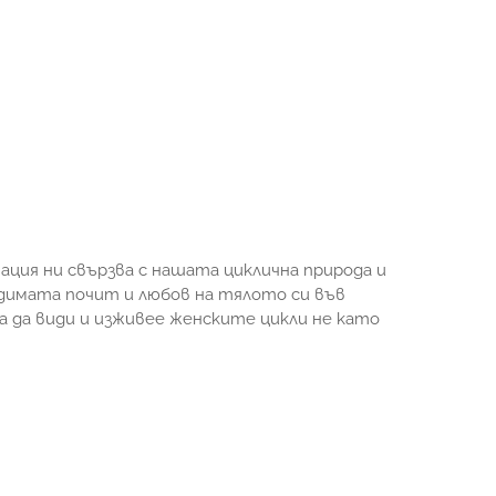
ация ни свързва с нашата циклична природа и
ходимата почит и любов на тялото си във
а да види и изживее женските цикли не като