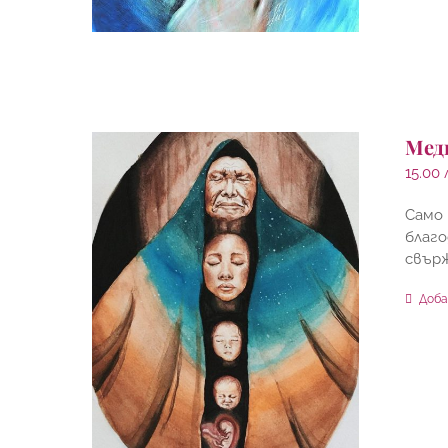
Мед
15.00
Само 
благо
свър
Доба