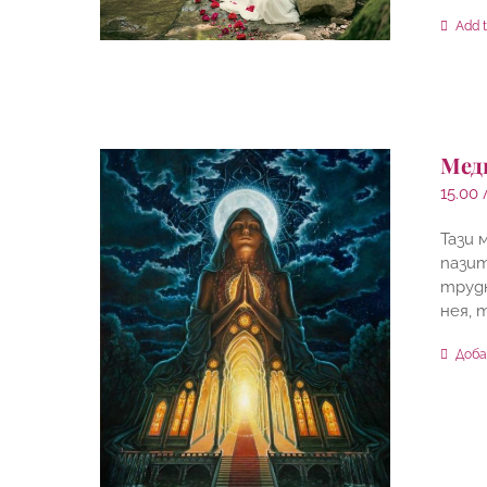
Add t
Мед
15.00
Тази
пазит
трудн
нея, 
Доба