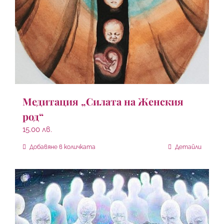
Медитация „Силата на Женския
род“
15.00
лв.
Добавяне в количката
Детайли