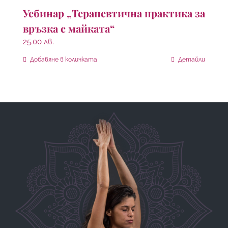
Уебинар „Терапевтична практика за
връзка с майката“
25.00
лв.
Добавяне в количката
Детайли