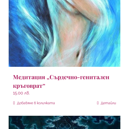
Медитация „Сърдечно-генитален
кръговрат“
15.00
лв.
Добавяне в количката
Детайли