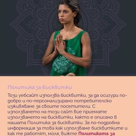
Политика за бисквитки
Този уебсайт използва бисквитки, за да осигури по-
добро и по-персонализирано потребителско
изживяване за своите посетители. С
използването на този сайт вие приемате
използването на бисквитки, както е описано в
нашата Политика за бисквитки. За по-подробна
информация за това как използваме бисквитките и
как те работят, моля, вижте
Политиката за