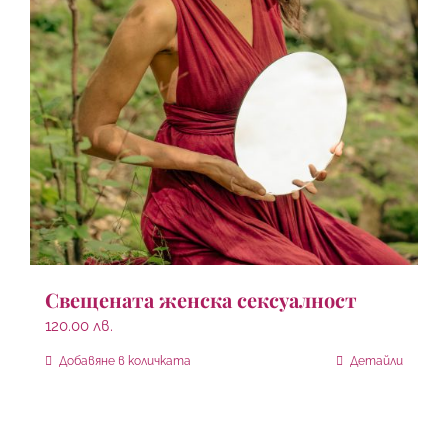
Свещената женска сексуалност
120.00
лв.
Добавяне в количката
Детайли