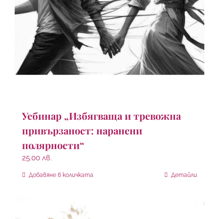
Уебинар „Избягваща и тревожна
привързаност: наранени
полярности“
25.00
лв.
Добавяне в количката
Детайли