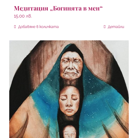
Медитация „Богинята в мен“
15.00
лв.
Добавяне в количката
Детайли