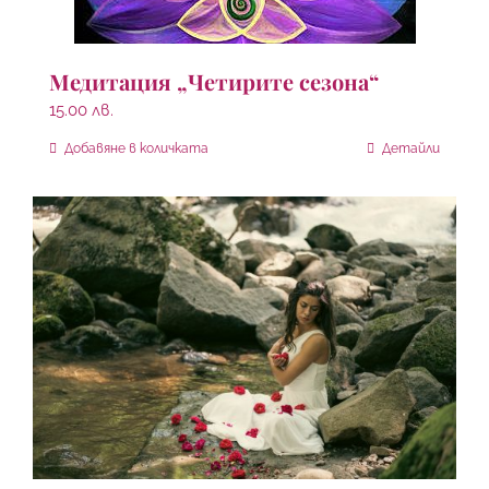
Медитация „Четирите сезона“
15.00
лв.
Добавяне в количката
Детайли