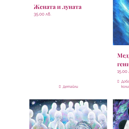
Жената и луната
35.00
лв.
Мед
ген
15.00
Доба
Детайли
кол