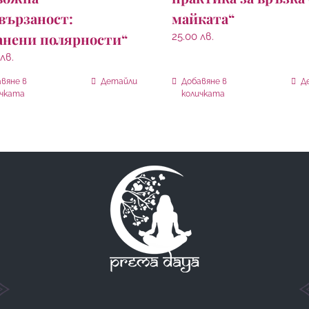
майката“
вързаност:
анени полярности“
25.00
лв.
лв.
вяне в
Детайли
Добавяне в
Д
ичката
количката