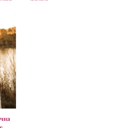
ична
с