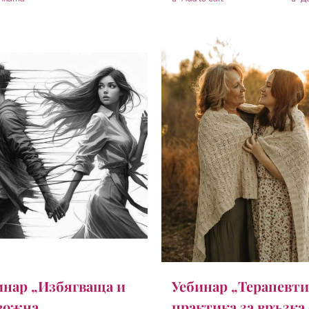
Уебинар „Терапевт
инар „Избягваща и
практика за връзка 
вожна