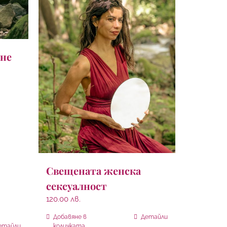
не
Свещената женска
сексуалност
120.00
лв.
Добавяне в
Детайли
етайли
количката