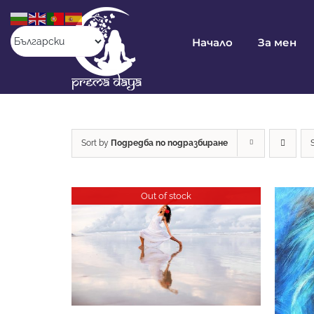
Skip
to
content
Начало
За мен
Sort by
Подредба по подразбиране
Out of stock