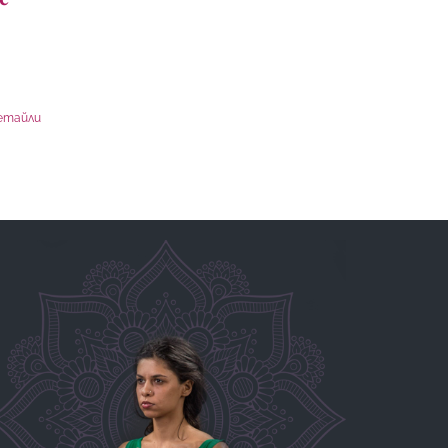
етайли