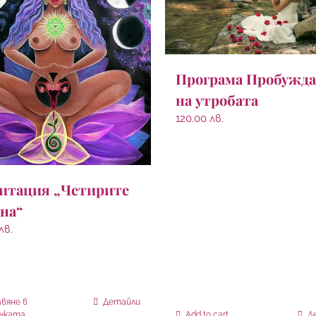
Програма Пробужда
на утробата
120.00
лв.
итация „Четирите
она“
лв.
вяне в
Детайли
ичката
Add to cart
Д