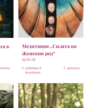
Медитация „Силата на
та в
Женския род“
15.00
лв.
етайли
Добавяне в
Детайли
количката