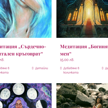
итация „Сърдечно-
Медитация „Богиня
итален кръговрат“
мен“
лв.
15.00
лв.
вяне в
Детайли
Добавяне в
Д
ичката
количката