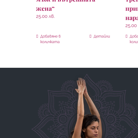
жена“
при
нар
25.00
лв.
25.00
Добавяне в
Детайли
Доба
количката
кол