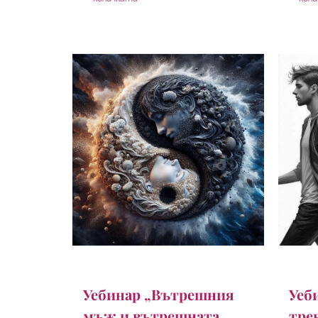
Уебинар „Вътрешния
Уеб
мъж и вътрешната
тре