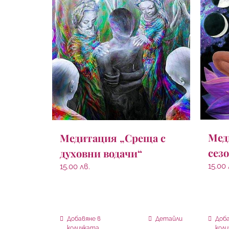
Мед
Медитация „Среща с
сез
духовни водачи“
15.00
15.00
лв.
Добавяне в
Детайли
Доба
количката
кол