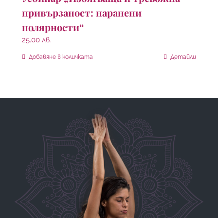
привързаност: наранени
полярности“
25.00
лв.
Добавяне в количката
Детайли