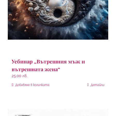
Уебинар „Вътрешния мъж и
вътрешната жена“
25.00
лв.
Добавяне в количката
Детайли