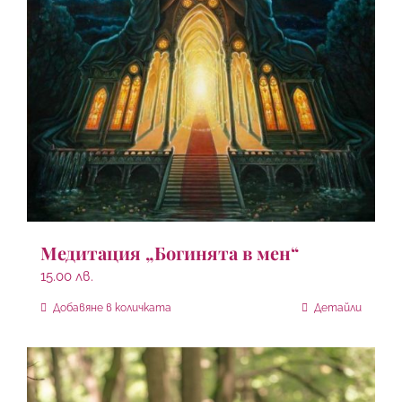
Медитация „Богинята в мен“
15.00
лв.
Добавяне в количката
Детайли