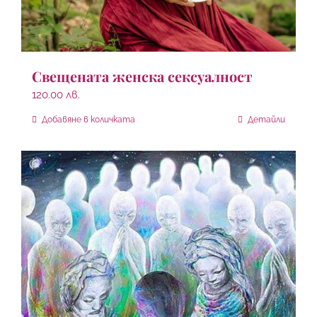
Свещената женска сексуалност
120.00
лв.
Добавяне в количката
Детайли