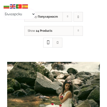
Skip
to
content
Sort by
Популярност
Show
24 Products