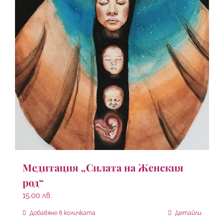
Медитация „Силата на Женския
род“
15.00
лв.
Добавяне в количката
Детайли