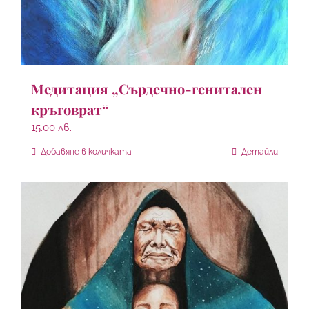
Медитация „Сърдечно-генитален
кръговрат“
15.00
лв.
Добавяне в количката
Детайли