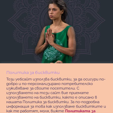
Политика за бисквитки
Този уебсайт използва бисквитки, за да осигури по-
добро и по-персонализирано потребителско
изживяване за своите посетители. С
използването на този сайт вие приемате
използването на бисквитки, както е описано в
нашата Политика за бисквитки. За по-подробна
информация за това как използваме бисквитките и
как те работят, моля, вижте
Политиката за