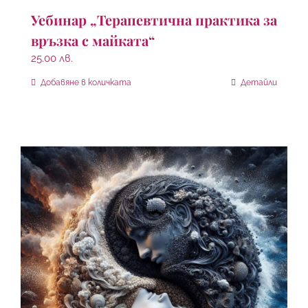
Уебинар „Терапевтична практика за
връзка с майката“
25.00
лв.
Добавяне в количката
Детайли