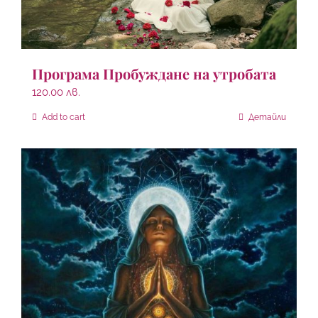
Програма Пробуждане на утробата
120.00
лв.
Add to cart
Детайли