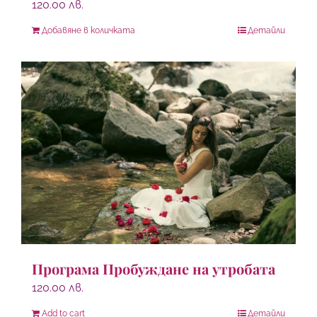
120.00
лв.
Добавяне в количката
Детайли
Програма Пробуждане на утробата
120.00
лв.
Add to cart
Детайли