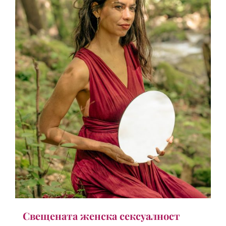
Свещената женска сексуалност