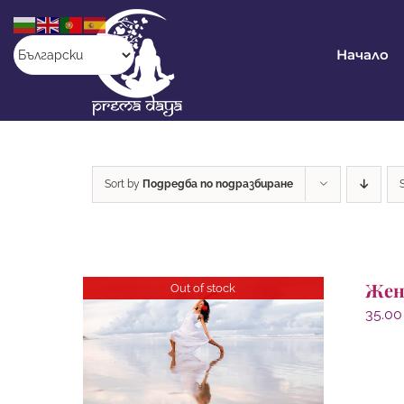
Skip
to
content
Начало
Sort by
Подредба по подразбиране
Жен
Out of stock
35.0