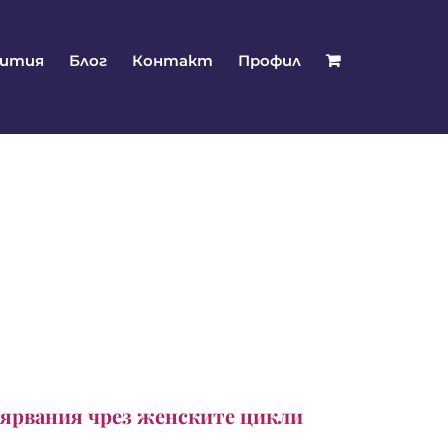
бития
Блог
Контакт
Профил
вярвания чрез женските цикли