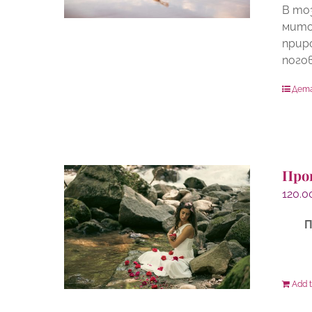
В то
мито
прир
пого
Дет
Про
120.
П
Add t