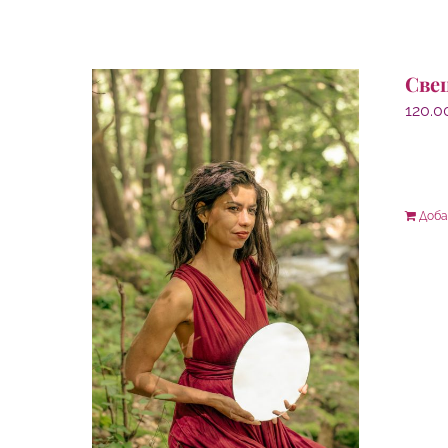
Све
120.
Доба