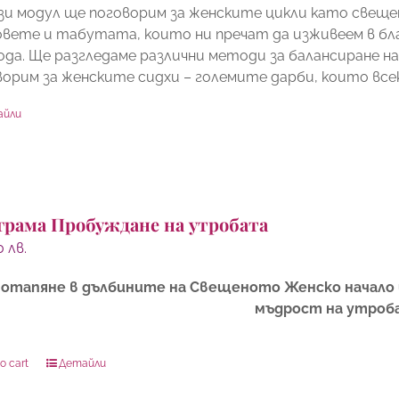
зи модул ще поговорим за женските цикли като свещен
вете и табутата, които ни пречат да изживеем в бл
ода. Ще разгледаме различни методи за балансиране н
ворим за женските сидхи – големите дарби, които все
айли
грама Пробуждане на утробата
00
лв.
отапяне в дълбините на Свещеното Женско начало 
мъдрост на утроб
o cart
Детайли