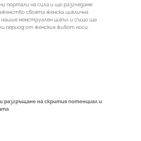
и портали на сила и ще разгледаме
аженство своята женска циклична
а нашия менструален цикъл и също ще
ки период от женския живот носи.
и разгръщане на скрития потенциал и
ата