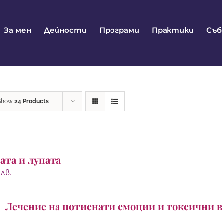
За мен
Дейности
Програми
Практики
Съ
Show
24 Products
ата и луната
0
лв.
Лечение на потиснати емоции и токсични 