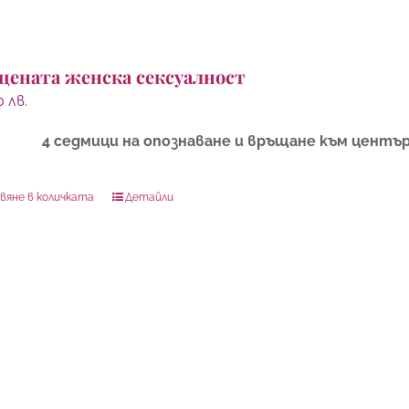
щената женска сексуалност
00
лв.
4 седмици на опознаване и връщане към центъ
вяне в количката
Детайли