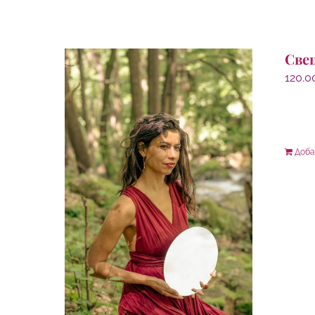
Све
120.
Доба