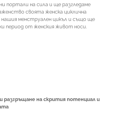
и портали на сила и ще разгледаме
аженство своята женска циклична
а нашия менструален цикъл и също ще
ки период от женския живот носи.
и разгръщане на скрития потенциал и
ата