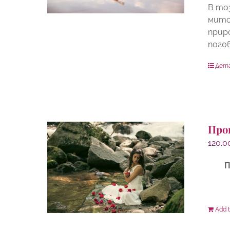
В то
мито
прир
пого
Дет
Про
120.
П
Add t