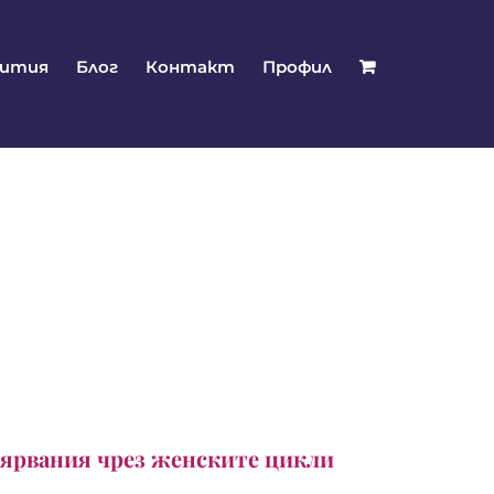
бития
Блог
Контакт
Профил
вярвания чрез женските цикли