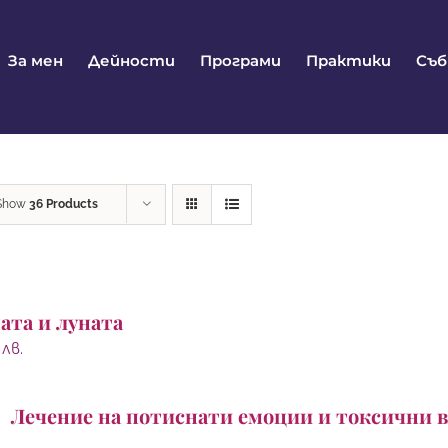
За мен
Дейности
Програми
Практики
Съ
Show
36 Products
ата и луната
0
лв.
Лечение на потиснати емоции и токсични 