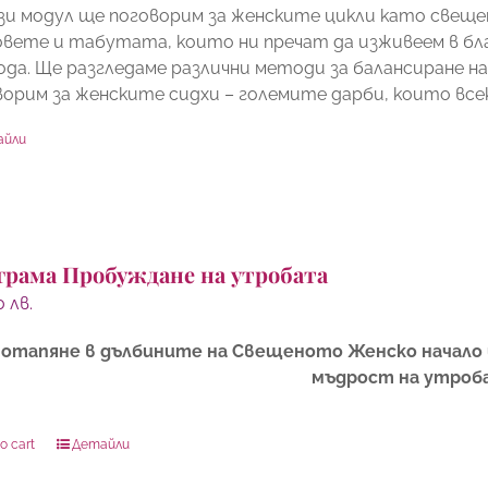
зи модул ще поговорим за женските цикли като свещен
вете и табутата, които ни пречат да изживеем в бл
ода. Ще разгледаме различни методи за балансиране н
ворим за женските сидхи – големите дарби, които все
айли
грама Пробуждане на утробата
00
лв.
отапяне в дълбините на Свещеното Женско начало 
мъдрост на утроб
o cart
Детайли