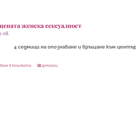
щената женска сексуалност
00
лв.
4 седмици на опознаване и връщане към центъ
вяне в количката
Детайли