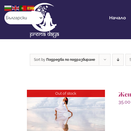
Skip
to
content
Начало
Sort by
Подредба по подразбиране
Жен
Out of stock
35.0