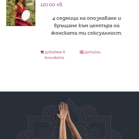
120.00
лв.
4 седмици на опознаване и
връщане към центъра на
женската ти сексуалност.
Добавяне в
Детайли
количката