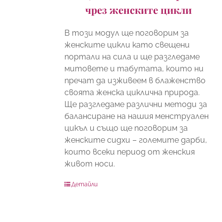
чрез женските цикли
В този модул ще поговорим за
женските цикли като свещени
портали на сила и ще разгледаме
митовете и табутата, които ни
пречат да изживеем в блаженство
своята женска циклична природа.
Ще разгледаме различни методи за
балансиране на нашия менструален
цикъл и също ще поговорим за
женските сидхи – големите дарби,
които всеки период от женския
живот носи.
Детайли