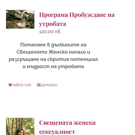
Програма Пробуждане на
утробата
120.00
лв.
Потапяне в дълбините на
Свещеното Женско начало и
разгръщане на скрития потенциал
и мъдрост на утробата
Add to cart
Детайли
Свещената женска
сексуалност