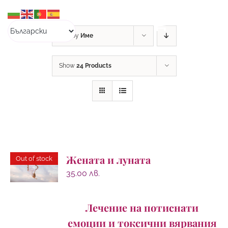
Skip
to
content
Sort by
Име
Show
24 Products
Жената и луната
Out of stock
35.00
лв.
Лечение на потиснати
емоции и токсични вярвания