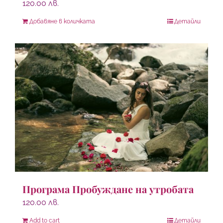
120.00
лв.
Добавяне в количката
Детайли
Програма Пробуждане на утробата
120.00
лв.
Add to cart
Детайли