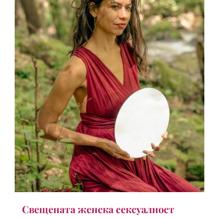
Свещената женска сексуалност