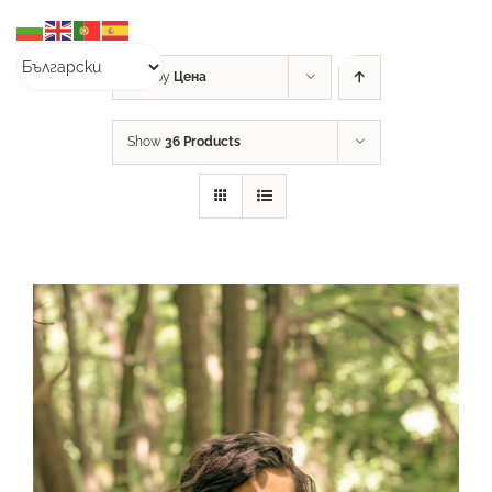
Skip
to
content
Sort by
Цена
Show
36 Products