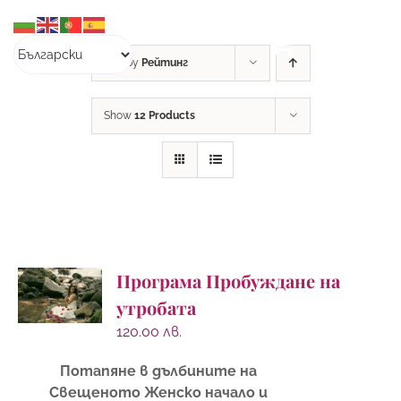
Skip
to
content
Sort by
Рейтинг
Show
12 Products
Програма Пробуждане на
утробата
120.00
лв.
Потапяне в дълбините на
Свещеното Женско начало и