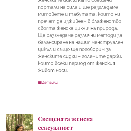
женските цикли като свещени
портали на сила и ще разгледаме
митовете и табутата, които ни
пречат да изживеем в блаженство
своята женска циклична природа.
Ще разгледаме различни методи за
балансиране на нашия менструален
цикъл и също ще поговорим за
женските сидхи – големите дарби,
които всеки период от женския
живот носи.
Детайли
Свещената женска
сексуалност