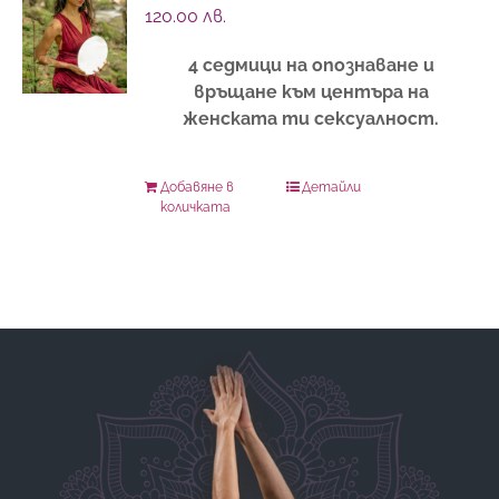
120.00
лв.
4 седмици на опознаване и
връщане към центъра на
женската ти сексуалност.
Добавяне в
Детайли
количката