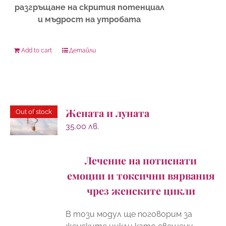
разгръщане на скрития потенциал
и мъдрост на утробата
Add to cart
Детайли
Жената и луната
Out of stock
35.00
лв.
Лечение на потиснати
емоции и токсични вярвания
чрез женските цикли
В този модул ще поговорим за