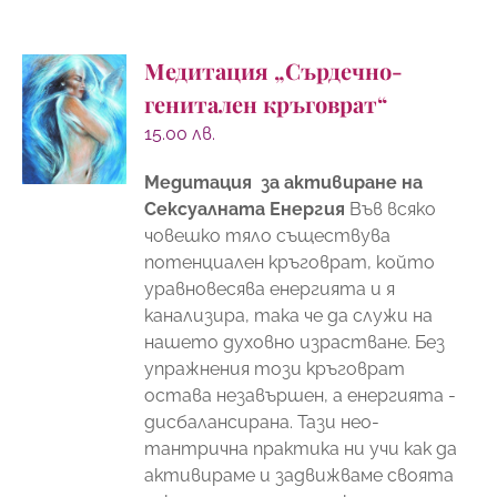
Медитация „Сърдечно-
генитален кръговрат“
15.00
лв.
Медитация за активиране на
Сексуалната Енергия
Във всяко
човешко тяло съществува
потенциален кръговрат, който
уравновесява енергията и я
канализира, така че да служи на
нашето духовно израстване. Без
упражнения този кръговрат
остава незавършен, а енергията -
дисбалансирана. Тази нео-
тантрична практика ни учи как да
активираме и задвижваме своята