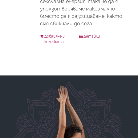
сексуална енергия, така че да я
уползотворяваме максимално
вместо да я разхищаваме, както
сме свикнали до сега.
Добавяне в
Детайли
количката