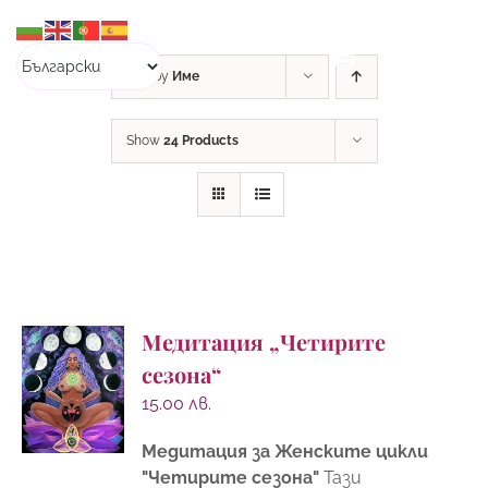
Skip
to
content
Sort by
Име
Show
24 Products
Медитация „Четирите
сезона“
15.00
лв.
Медитация за Женските цикли
"Четирите сезона"
Тази