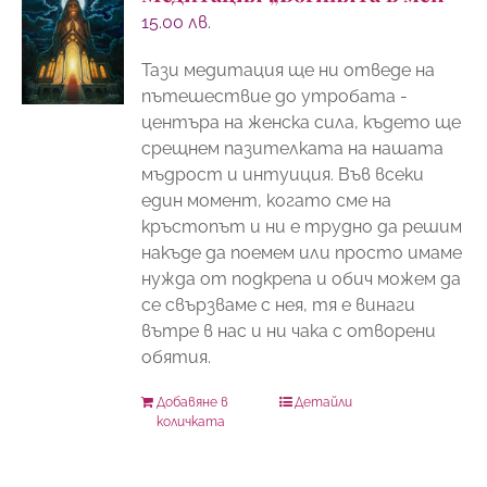
15.00
лв.
Тази медитация ще ни отведе на
пътешествие до утробата -
центъра на женска сила, където ще
срещнем пазителката на нашата
мъдрост и интуиция. Във всеки
един момент, когато сме на
кръстопът и ни е трудно да решим
накъде да поемем или просто имаме
нужда от подкрепа и обич можем да
се свързваме с нея, тя е винаги
вътре в нас и ни чака с отворени
обятия.
Добавяне в
Детайли
количката