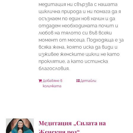
медитация ни свързва с нашата
циклична природа и ни помага да я
осъзнаем по един нов начин и да
отдадем необходимата почит и
любов на тялото си във всеки
момент от месеца. Подходяща е за
всяка жена, която иска да види и
изживее женските цикли не като
проклятие, а като истинска
благословия.
Добавяне в
Детайли
количката
Медитация „Силата на
Женския род“