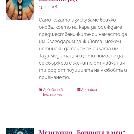
15.00
лв.
Само когато излекуваме всичко
онова, което ни кара да осъждаме
предшественичките си наместо да
им благодарим за живота, можем
истински да приемем силата им.
Тази медитация ще ти помогне да
се свържеш с жените от майчиния
ти род от позицията на любовта и
приемането.
Добавяне в
Детайли
количката
Медитация „Богинята в мен“