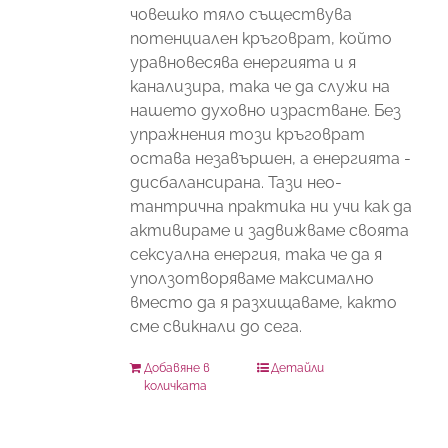
човешко тяло съществува
потенциален кръговрат, който
уравновесява енергията и я
канализира, така че да служи на
нашето духовно израстване. Без
упражнения този кръговрат
остава незавършен, а енергията -
дисбалансирана. Тази нео-
тантрична практика ни учи как да
активираме и задвижваме своята
сексуална енергия, така че да я
уползотворяваме максимално
вместо да я разхищаваме, както
сме свикнали до сега.
Добавяне в
Детайли
количката