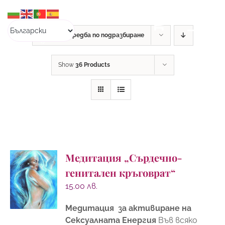
Skip
to
content
Sort by
Подредба по подразбиране
Show
36 Products
Медитация „Сърдечно-
генитален кръговрат“
15.00
лв.
Медитация за активиране на
Сексуалната Енергия
Във всяко