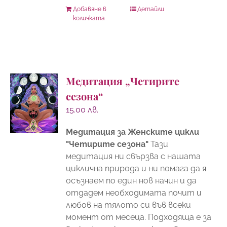
Добавяне в
Детайли
количката
Медитация „Четирите
сезона“
15.00
лв.
Медитация за Женските цикли
"Четирите сезона"
Тази
медитация ни свързва с нашата
циклична природа и ни помага да я
осъзнаем по един нов начин и да
отдадем необходимата почит и
любов на тялото си във всеки
момент от месеца. Подходяща е за