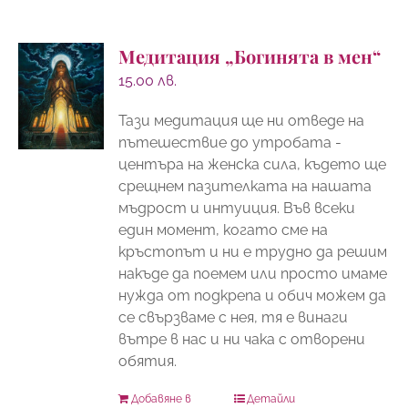
Медитация „Богинята в мен“
15.00
лв.
Тази медитация ще ни отведе на
пътешествие до утробата -
центъра на женска сила, където ще
срещнем пазителката на нашата
мъдрост и интуиция. Във всеки
един момент, когато сме на
кръстопът и ни е трудно да решим
накъде да поемем или просто имаме
нужда от подкрепа и обич можем да
се свързваме с нея, тя е винаги
вътре в нас и ни чака с отворени
обятия.
Добавяне в
Детайли