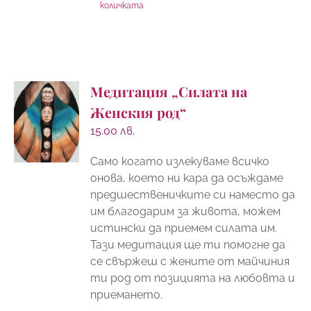
количката
Медитация „Силата на
Женския род“
15.00
лв.
Само когато излекуваме всичко
онова, което ни кара да осъждаме
предшественичките си наместо да
им благодарим за живота, можем
истински да приемем силата им.
Тази медитация ще ти помогне да
се свържеш с жените от майчиния
ти род от позицията на любовта и
приемането.