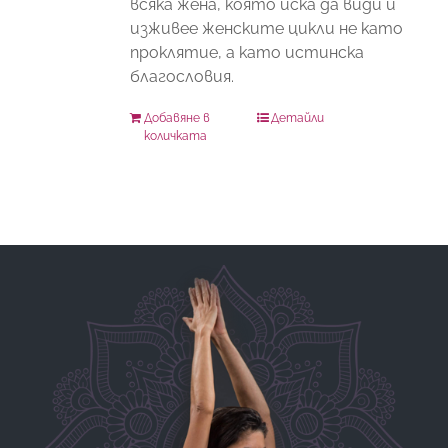
всяка жена, която иска да види и
изживее женските цикли не като
проклятие, а като истинска
благословия.
Добавяне в
Детайли
количката