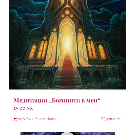
Медитация „Богинята в мен“
15.00
лв.
Добавяне в количката
Детайли