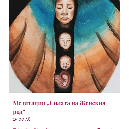
Медитация „Силата на Женския
род“
15.00
лв.