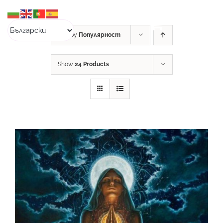
Skip
to
content
Sort by
Популярност
Show
24 Products