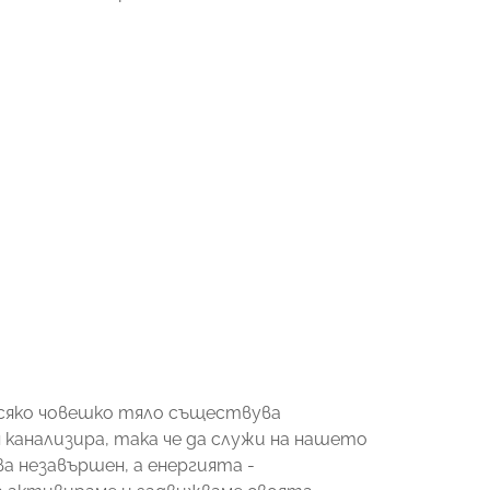
сяко човешко тяло съществува
 канализира, така че да служи на нашето
а незавършен, а енергията -