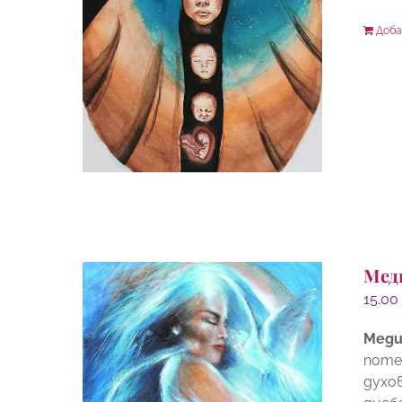
Доба
Мед
15.0
Меди
поте
духо