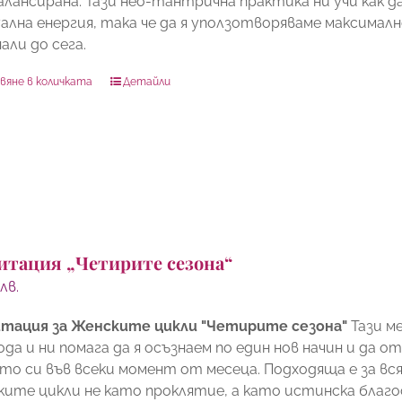
алансирана. Тази нео-тантрична практика ни учи как 
уална енергия, така че да я уползотворяваме максимал
али до сега.
вяне в количката
Детайли
итация „Четирите сезона“
0
лв.
тация за Женските цикли "Четирите сезона"
Тази м
ода и ни помага да я осъзнаем по един нов начин и да
то си във всеки момент от месеца. Подходяща е за вся
ките цикли не като проклятие, а като истинска благо