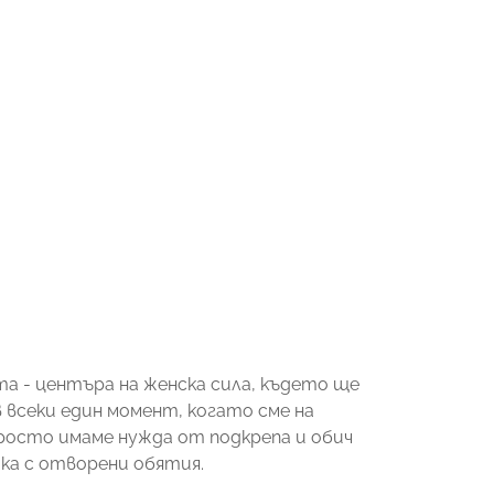
 - центъра на женска сила, където ще
всеки един момент, когато сме на
росто имаме нужда от подкрепа и обич
чака с отворени обятия.