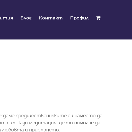
бития
Блог
Контакт
Профил
осъждаме предшественичките си наместо да
ата им. Тази медитация ще ти помогне да
а любовта и приемането.