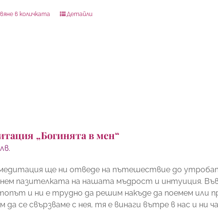
вяне в количката
Детайли
итация „Богинята в мен“
0
лв.
 медитация ще ни отведе на пътешествие до утробата
нем пазителката на нашата мъдрост и интуиция. Във 
топът и ни е трудно да решим накъде да поемем или п
 да се свързваме с нея, тя е винаги вътре в нас и ни 