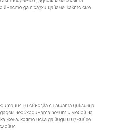
да активираме и задвижваме своята
но вместо да я разхищаваме, както сме
едитация ни свързва с нашата циклична
 отдадем необходимата почит и любов на
ка жена, която иска да види и изживее
словия.