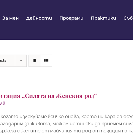
За мен
Дейности
Програми
Практики
Съ
ucts
итация „Силата на Женския род“
0
лв.
 когато излекуваме всичко онова, което ни кара да 
лагодарим за живота, можем истински да приемем сил
вържеш с жените от майчиния ти род от позицията н