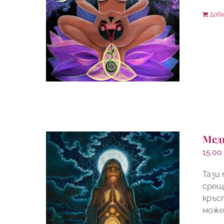
Доба
Мед
15.0
Тази
срещ
кръс
можем