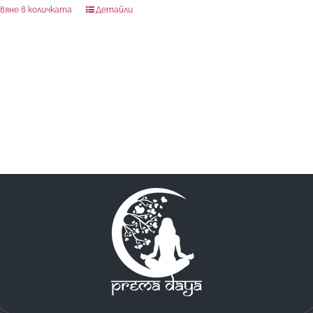
вяне в количката
Детайли