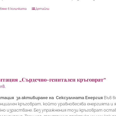
вяне в количката
Детайли
итация „Сърдечно-генитален кръговрат“
0
лв.
тация за активиране на Сексуалната Енергия
Във в
нциален кръговрат, който уравновесява енергията и я
вно израстване. Без упражнения този кръговрат остав