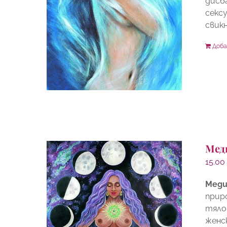
дисб
секс
свикн
Доба
Мед
15.0
Меди
прир
тяло
женс