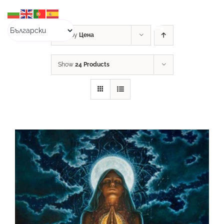
Skip
to
content
Sort by
Цена
Show
24 Products