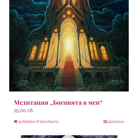
Медитация „Богинята в мен“
15.00
лв.
Добавяне в количката
Детайли