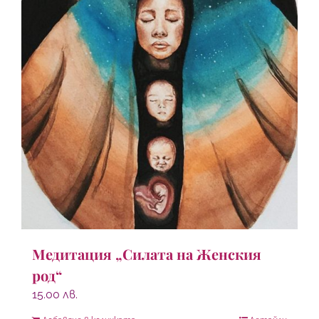
Медитация „Силата на Женския
род“
15.00
лв.