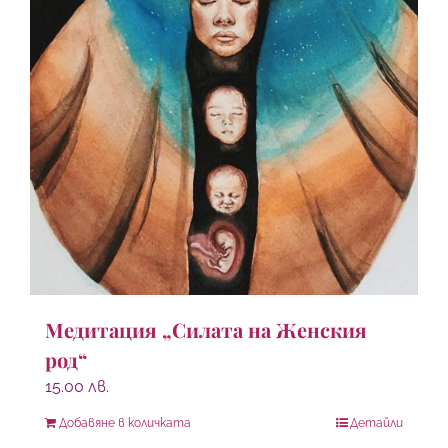
Медитация „Силата на Женския
род“
15.00
лв.
Добавяне в количката
Детайли