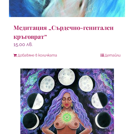
Медитация „Сърдечно-генитален
кръговрат“
15.00
лв.
Добавяне в количката
Детайли