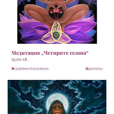
Медитация „Четирите сезона“
15.00
лв.
Добавяне в количката
Детайли