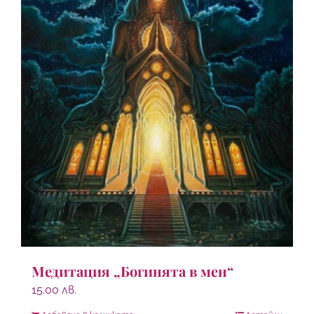
Медитация „Богинята в мен“
15.00
лв.