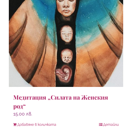
Медитация „Силата на Женския
род“
15.00
лв.
Добавяне в количката
Детайли