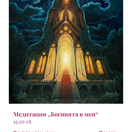
Медитация „Богинята в мен“
15.00
лв.