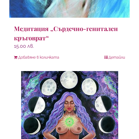
Медитация „Сърдечно-генитален
кръговрат“
15.00
лв.
Добавяне в количката
Детайли