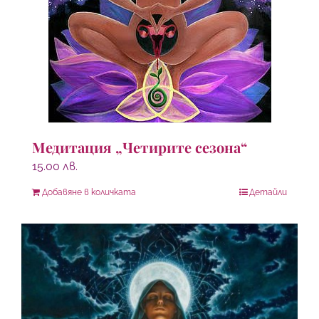
Медитация „Четирите сезона“
15.00
лв.
Добавяне в количката
Детайли