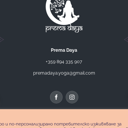
Prema Daya
+359 894 335 907
premadaya.yoga@gmail.com
обро и по-персонализирано потребителско изживяване за