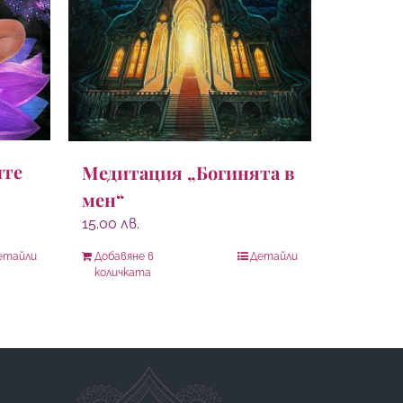
ите
Медитация „Богинята в
мен“
15.00
лв.
етайли
Добавяне в
Детайли
количката