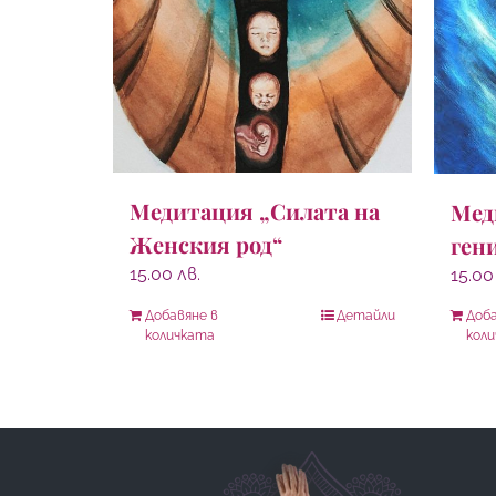
Медитация „Силата на
Мед
Женския род“
ген
15.00
лв.
15.0
Добавяне в
Детайли
Доба
количката
кол