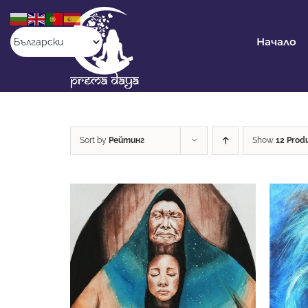
Skip
to
content
Начало
Sort by
Рейтинг
Show
12 Prod