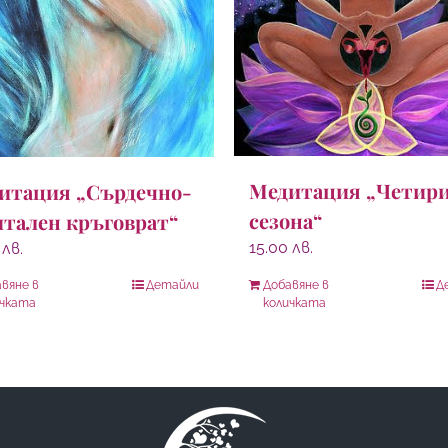
Медитация „Четир
итация „Сърдечно-
сезона“
итален кръговрат“
15.00
лв.
0
лв.
вяне в
Детайли
Добавяне в
Д
ичката
количката