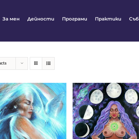
За мен
Дейности
Програми
Практики
Съ
ucts