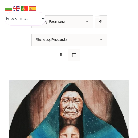
Skip
to
content
Sort by
Рейтинг
Show
24 Products