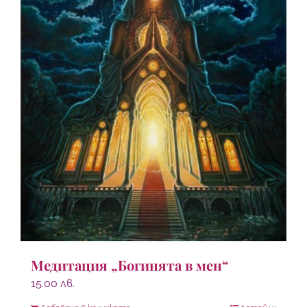
Медитация „Богинята в мен“
15.00
лв.