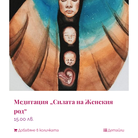
Медитация „Силата на Женския
род“
15.00
лв.
Добавяне в количката
Детайли