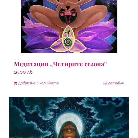
Медитация „Четирите сезона“
15.00
лв.
Добавяне в количката
Детайли