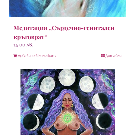
Медитация „Сърдечно-генитален
кръговрат“
15.00
лв.
Добавяне в количката
Детайли