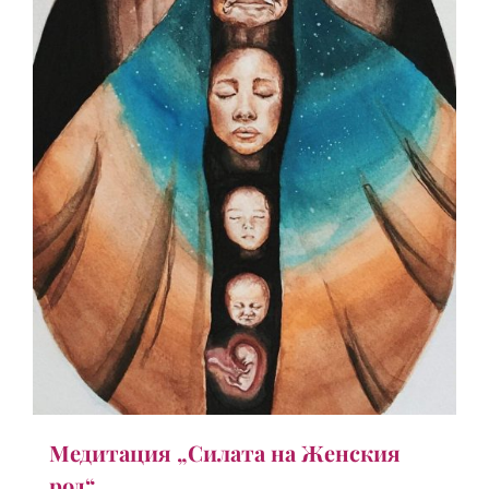
Медитация „Силата на Женския
род“