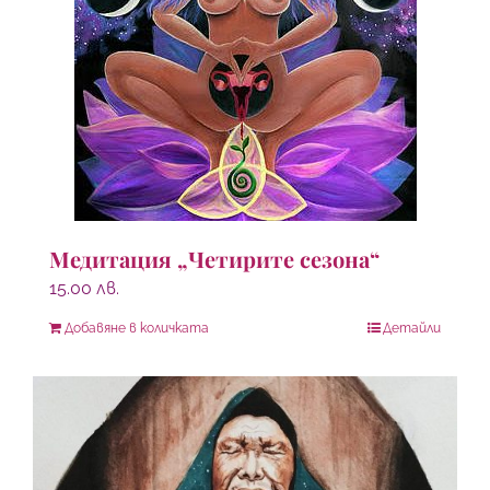
Медитация „Четирите сезона“
15.00
лв.
Добавяне в количката
Детайли