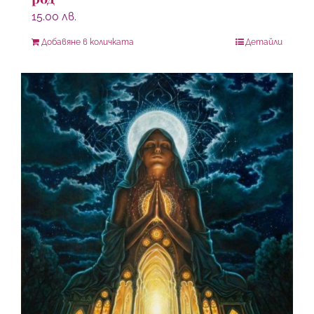
15.00
лв.
Добавяне в количката
Детайли