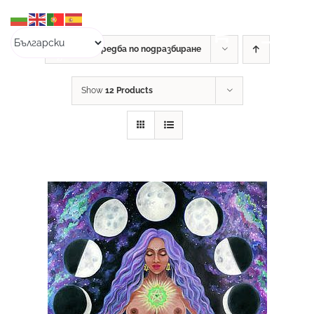
Skip
to
content
Sort by
Подредба по подразбиране
Show
12 Products