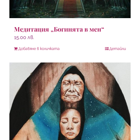
Медитация „Богинята в мен“
15.00
лв.
Добавяне в количката
Детайли