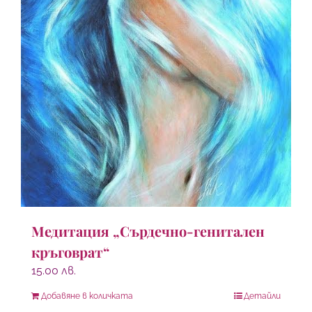
Медитация „Сърдечно-генитален
кръговрат“
15.00
лв.
Добавяне в количката
Детайли