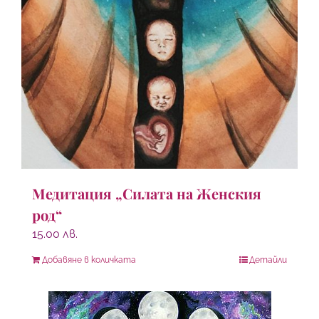
Медитация „Силата на Женския
род“
15.00
лв.
Добавяне в количката
Детайли