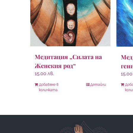
Медитация „Силата на
Мед
Женския род“
ген
15.00
лв.
15.0
Добавяне в
Детайли
Доба
количката
кол