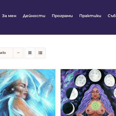
За мен
Дейности
Програми
Практики
Съ
ucts