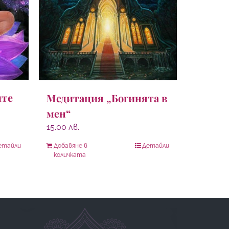
ите
Медитация „Богинята в
мен“
15.00
лв.
етайли
Добавяне в
Детайли
количката