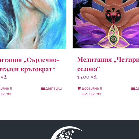
Медитация „Четир
итация „Сърдечно-
сезона“
итален кръговрат“
15.00
лв.
0
лв.
вяне в
Детайли
Добавяне в
Д
ичката
количката