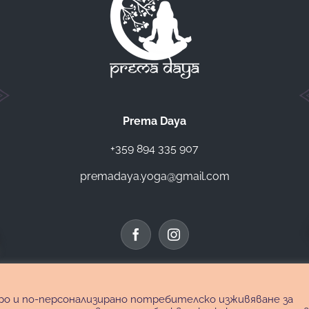
Prema Daya
+359 894 335 907
premadaya.yoga@gmail.com
обро и по-персонализирано потребителско изживяване за