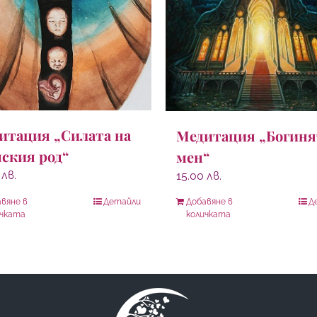
итация „Силата на
Медитация „Богиня
ския род“
мен“
0
лв.
15.00
лв.
вяне в
Детайли
Добавяне в
Д
ичката
количката