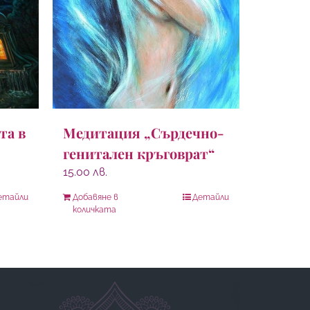
Медитация „Сърдечно-
та в
генитален кръговрат“
15.00
лв.
етайли
Добавяне в
Детайли
количката