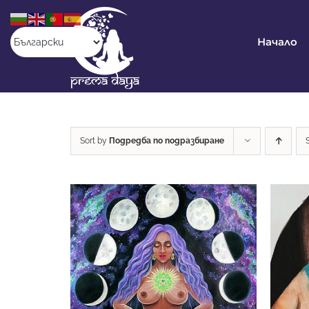
Skip
to
content
Начало
Sort by
Подредба по подразбиране