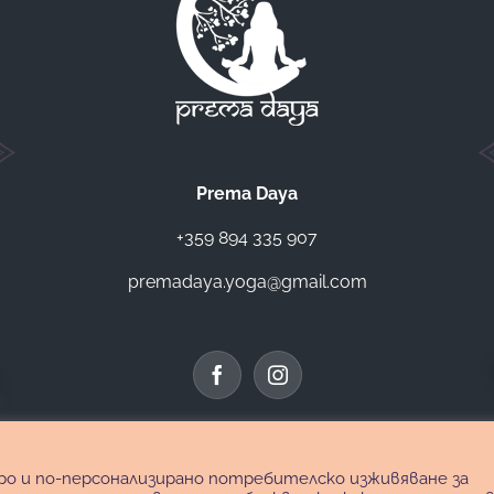
Prema Daya
+359 894 335 907
premadaya.yoga@gmail.com
обро и по-персонализирано потребителско изживяване за