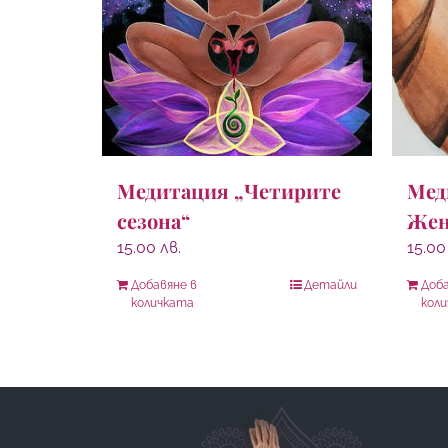
Мед
Медитация „Четирите
Жен
сезона“
15.0
15.00
лв.
Добавяне в
Детайли
Доба
количката
кол