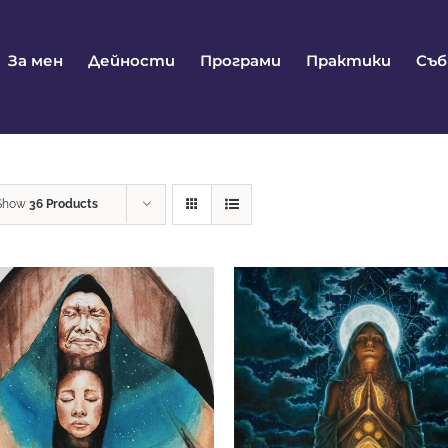
За мен
Дейности
Програми
Практики
Съ
Show
36 Products