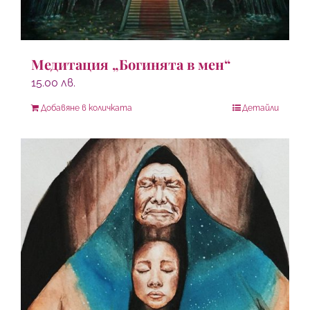
Медитация „Богинята в мен“
15.00
лв.
Добавяне в количката
Детайли