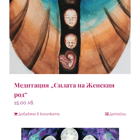
Медитация „Силата на Женския
род“
15.00
лв.
Добавяне в количката
Детайли