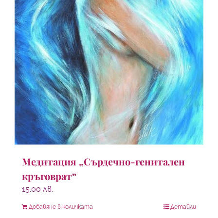
Медитация „Сърдечно-генитален
кръговрат“
15.00
лв.
Добавяне в количката
Детайли