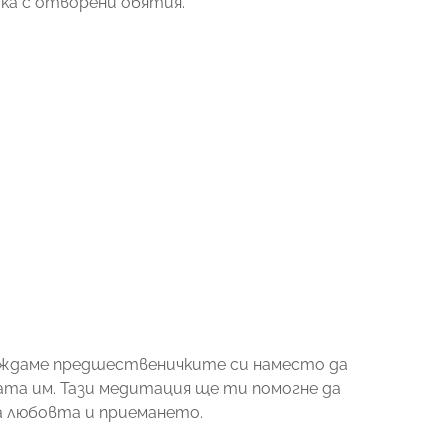
чака с отворени обятия.
осъждаме предшественичките си наместо да
ата им. Тази медитация ще ти помогне да
а любовта и приемането.