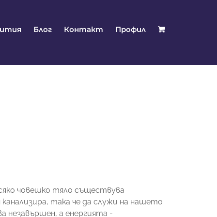
бития
Блог
Контакт
Профил
сяко човешко тяло съществува
 канализира, така че да служи на нашето
а незавършен, а енергията -