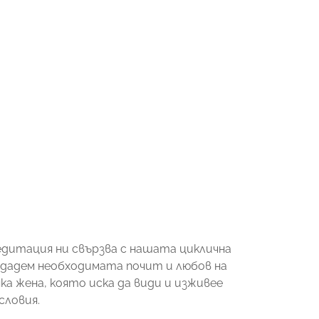
едитация ни свързва с нашата циклична
 отдадем необходимата почит и любов на
ка жена, която иска да види и изживее
словия.