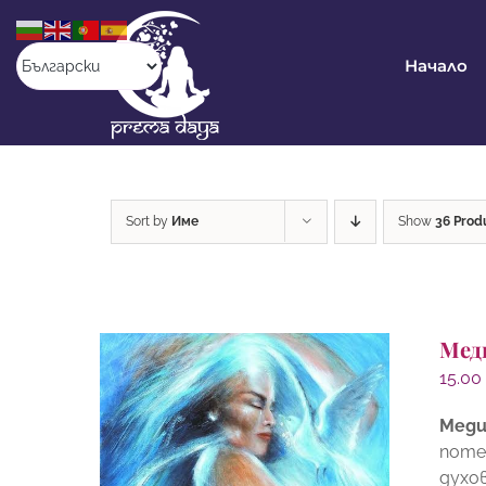
Skip
to
content
Начало
Sort by
Име
Show
36 Prod
Мед
15.0
Меди
поте
духо