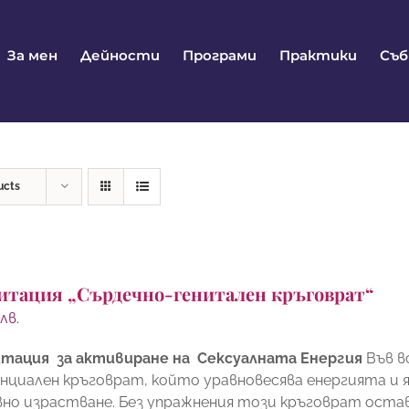
За мен
Дейности
Програми
Практики
Съ
ucts
итация „Сърдечно-генитален кръговрат“
0
лв.
тация за активиране на Сексуалната Енергия
Във в
нциален кръговрат, който уравновесява енергията и я
вно израстване. Без упражнения този кръговрат остав