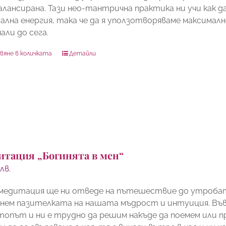
алансирана. Тази нео-тантрична практика ни учи как 
уална енергия, така че да я уползотворяваме максимал
али до сега.
вяне в количката
Детайли
итация „Богинята в мен“
0
лв.
 медитация ще ни отведе на пътешествие до утробата
нем пазителката на нашата мъдрост и интуиция. Във 
топът и ни е трудно да решим накъде да поемем или п