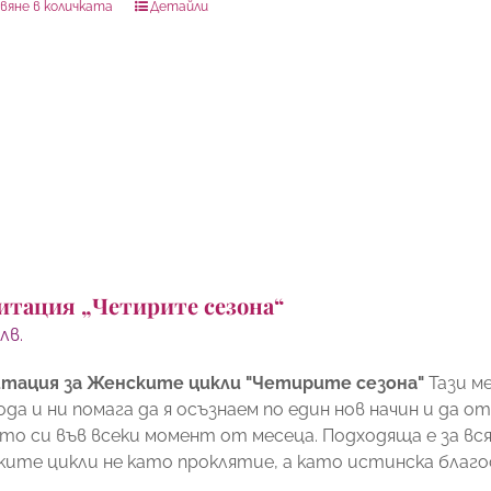
вяне в количката
Детайли
итация „Четирите сезона“
0
лв.
тация за Женските цикли "Четирите сезона"
Тази м
ода и ни помага да я осъзнаем по един нов начин и да
то си във всеки момент от месеца. Подходяща е за вся
ките цикли не като проклятие, а като истинска благо