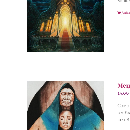
можем
Доба
Мед
15.0
Само
им б
се с