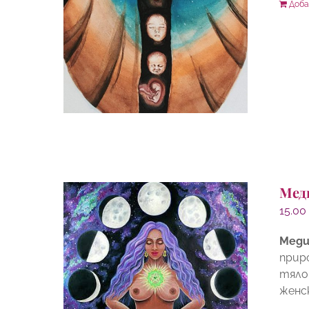
Доба
Мед
15.0
Меди
прир
тяло
женс