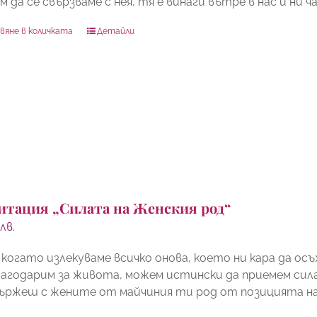
 да се свързваме с нея, тя е винаги вътре в нас и ни 
вяне в количката
Детайли
итация „Силата на Женския род“
0
лв.
 когато излекуваме всичко онова, което ни кара да 
лагодарим за живота, можем истински да приемем сил
вържеш с жените от майчиния ти род от позицията н