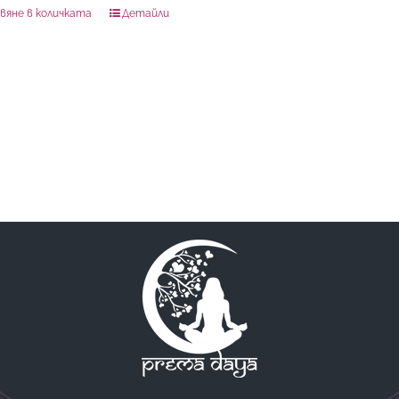
вяне в количката
Детайли