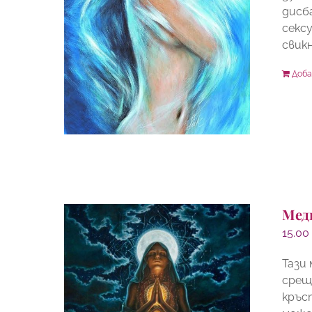
дисб
секс
свикн
Доба
Мед
15.0
Тази
срещ
кръс