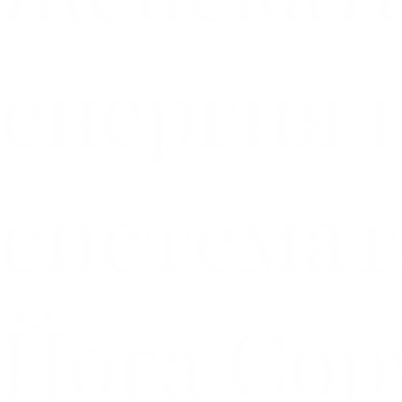
енергия 
системат
Йога Cop