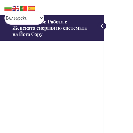
Видео Лекция: Работа с
Женската енергия по системата
на Йога Copy