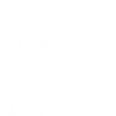
Видео Ле
Работа с
Женскат