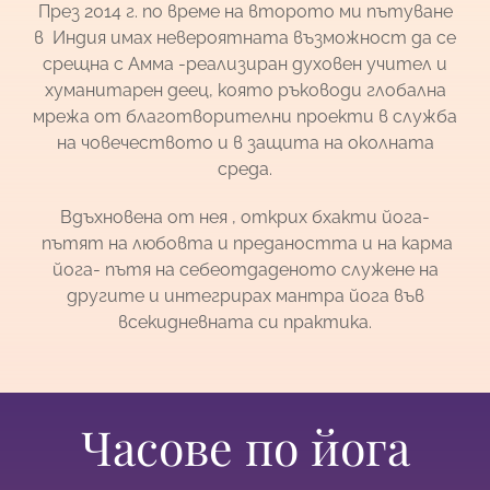
През 2014 г. по време на второто ми пътуване
в Индия имах невероятната възможност да се
срещна с Амма -реализиран духовен учител и
хуманитарен деец, която ръководи глобална
мрежа от благотворителни проекти в служба
на човечеството и в защита на околната
среда.
Вдъхновена от нея , открих бхакти йога-
пътят на любовта и предаността и на карма
йога- пътя на себеотдаденото служене на
другите и интегрирах мантра йога във
всекидневната си практика.
Часове по йога