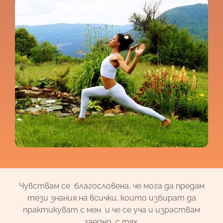
Чувствам се благословена, че мога да предам
тези знания на всички, които избират да
практикуват с мен и че се уча и израствам
заедно с тях.