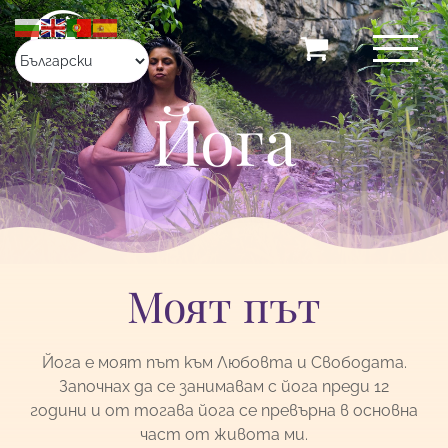
Skip
to
content
Йога
Моят път
Йога е моят път към Любовта и Свободата.
Започнах да се занимавам с йога преди 12
години и от тогава йога се превърна в основна
част от живота ми.