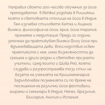
Направих своето 200-часово обучение за йога
преподавател в Rishikul yogshala в Ришикеш,
която е световната столица на йога в Индия.
Там изучавах стиловете Хатха и Ащанга
Виняса, философия на йога, крия, йога терапия,
пранаяма и медитация. Преди 10 години
започнах да практикувам Виняса Флоу йога при
вдъхновяващата Деви. Впоследствие освен
практиките с нея, имах възможността да
срещна и други родни и световно признати
учители, сред които и Шива Рей, която
създава и разпространява този стил на
базата на ученията на Кришнамачария.
Задълбочавах познанията си по време на
посещения на различни йога фестивали,
ашрами и семинари в Индия, Непал, Бразилия,
България, Англия и Испания.