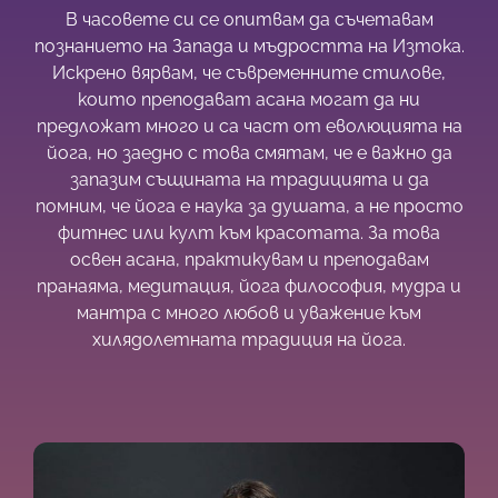
В часовете си се опитвам да съчетавам
познанието на Запада и мъдростта на Изтока.
Искрено вярвам, че съвременните стилове,
които преподават асана могат да ни
предложат много и са част от еволюцията на
йога, но заедно с това смятам, че е важно да
запазим същината на традицията и да
помним, че йога е наука за душата, а не просто
фитнес или култ към красотата. За това
освен асана, практикувам и преподавам
пранаяма, медитация, йога философия, мудра и
мантра с много любов и уважение към
хилядолетната традиция на йога.