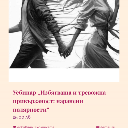
Уебинар „Избягваща и тревожна
привързаност: наранени
полярности“
25.00
лв.
Добавяне в количката
Детайли