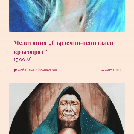
Медитация „Сърдечно-генитален
кръговрат“
15.00
лв.
Добавяне в количката
Детайли