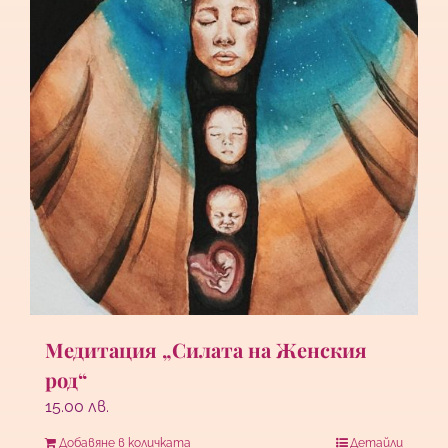
Медитация „Силата на Женския
род“
15.00
лв.
Добавяне в количката
Детайли