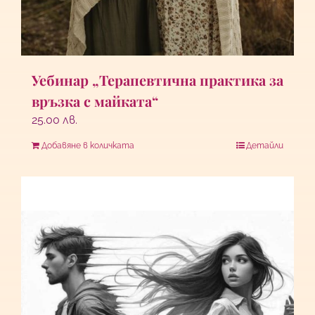
Уебинар „Терапевтична практика за
връзка с майката“
25.00
лв.
Добавяне в количката
Детайли