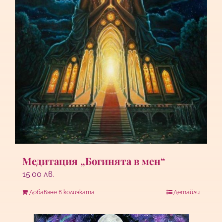
Медитация „Богинята в мен“
15.00
лв.
Добавяне в количката
Детайли