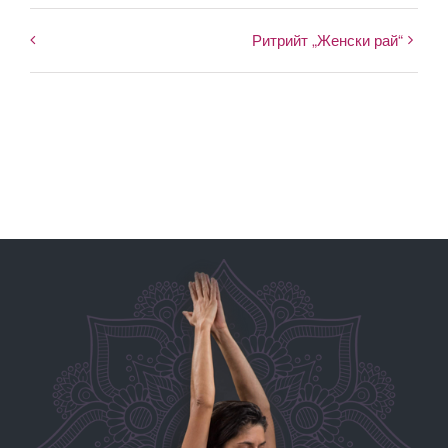
Ритрийт „Женски рай“