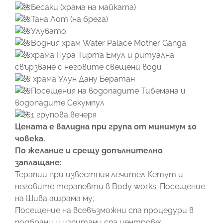
Бесаки (храма на майката)
Тана Лот (на брега)
Улувато.
Водния храм Water Palace Mother Ganga
храма Пура Тирта Емул и ритуална
свързване с неговите свещени води
храма Улун Дану Бератан
Посещения на водопадите Тибемана и
водопадите Секумпул
1 групова вечеря
Цената е валидна при група от минимум 10
човека.
По желание и срещу допълнително
заплащане:
Терапии при известния лечител Кетут и
неговите терапевти в Body works. Посещение
на Шива ашрама му;
Посещение на всевъзможни спа процедури в
подбрани и изпитани спа центрове;