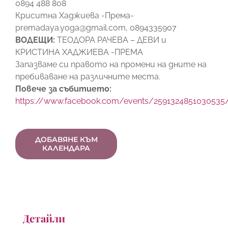
0894 488 808
Криситна Хаджиева -Према-
premadaya.yoga@gmail.com, 0894335907
ВОДЕЩИ:
ТЕОДОРА РАЧЕВА – ДЕВИ и
КРИСТИНА ХАДЖИЕВА -ПРЕМА
Запазваме си правото на промени на дните на
пребиваване на различните места.
Повече за събитието:
https://www.facebook.com/events/2591324851030535
ДОБАВЯНЕ КЪМ
КАЛЕНДАРА
Детайли