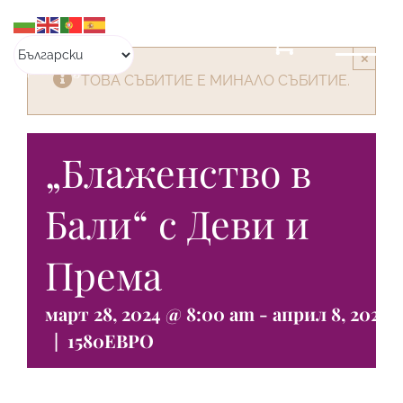
Skip
to
content
×
ТОВА СЪБИТИЕ Е МИНАЛО СЪБИТИЕ.
„Блаженство в
Бали“ с Деви и
Према
март 28, 2024 @ 8:00 am
-
април 8, 2024 
|
1580ЕВРО