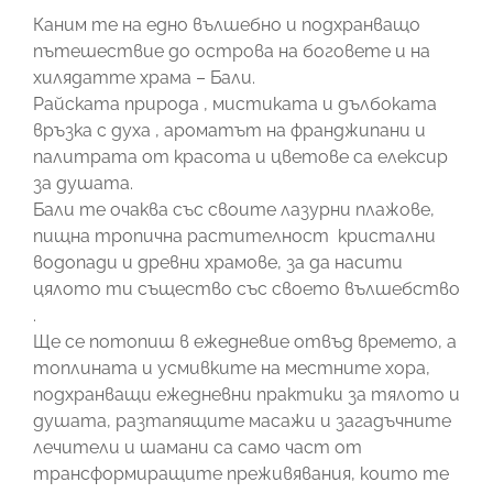
Каним те на едно вълшебно и подхранващо
пътешествие до острова на боговете и на
хилядатте храма – Бали.
Райската природа , мистиката и дълбоката
връзка с духа , ароматът на франджипани и
палитрата от красота и цветове са елексир
за душата.
Бали те очаква със своите лазурни плажове,
пищна тропична растителност кристални
водопади и древни храмове, за да насити
цялото ти същество със своето вълшебство
.
Ще се потопиш в ежедневие отвъд времето, а
топлината и усмивките на местните хора,
подхранващи ежедневни практики за тялото и
душата, разтапящите масажи и загадъчните
лечители и шамани са само част от
трансформиращите преживявания, които те