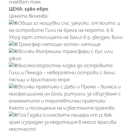
очакват там.
ЦЕНА: 1580 евро
Цената включва:
Общо 10 нощувки със закуски, от които: 4
на островите Гили на брега на морето, 6 в
Убуд (арт столицата на Бали) в 5-звездни вили
Трансфер летище-хотел-летище
Всички вътрешни трансфери с бус или
джип
високоскоростна лодка до островите
Гили и Пенида – невероятни острови с бели
пясъци и кристално море
Всички практики с Деви и Према – виняса и
миофасциална ин йога, ритуали за свързване с
елементите и терапевтични практики
Както и посещение на известните храмове:
Гоа Гаджа (слонската пещера от 11 век,
храм изграден за медитация в много красива
местност)