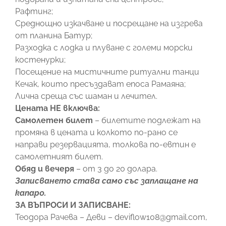
Рафтинг;
Среднощно изкачване и посрещане на изгрева
от планина Батур;
Разходка с лодка и плуване с големи морски
костенурки;
Посещение на мистичните ритуални танци
Кечак, които пресъздават епоса Рамаяна;
Лична среща със шаман и лечител.
Цената НЕ включва:
Самолетен билет
– билетите подлежат на
промяна в цената и колкото по-рано се
направи резервацията, толкова по-евтин е
самолетният билет.
Обяд и вечеря
– от 3 до 20 долара.
​Записването става само със заплащане на
капаро.
ЗА ВЪПРОСИ И ЗАПИСВАНЕ:
Теодора Рачева – Деви – deviflow108@gmail.com,