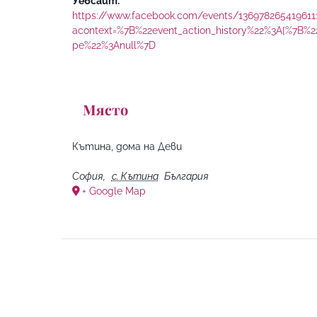
Уебсайт:
https://www.facebook.com/events/136978265419611
acontext=%7B%22event_action_history%22%3A[%7B
pe%22%3Anull%7D
Място
Кътина, дома на Деви
София
,
с. Кътина
България
+ Google Map