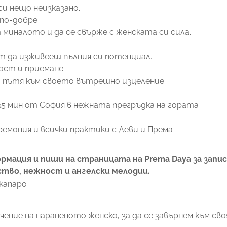
си нещо неизказано.
 по-добре
 миналото и да се свърже с женската си сила.
 да изживееш пълния си потенциал.
ност и приемане.
 пътя към своето вътрешно изцеление.
35 мин от София в нежната прегръдка на гората
церемония и всички практики с Деви и Према
ормация и пиши на страницата на Prema Daya за запи
тво, нежност и ангелски мелодии.
капаро
лечение на нараненото женско, за да се завърнем към