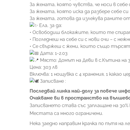
За жената, която чувства, че носи в себе 
За жената, която иска да разбере себе си
За жената, готова да излекува раните от
Ела, за да:
• Освободиш блокажите, които те спират
• Погледнеш на себе си с нови очи – с неж
• Се свържеш с жени, които също търсят
Дата: 1-2.03
Място: Домът на Деви в с.Кътина на 
Цена: 303 лв
Включва: 1 нощувка с 4 хранения, 1 какао 
Записване :
Последвай линка най-долу за повече инф
Очакваме ви в пространство на вълшебс
Записването става със заплащане на 30% 
Местата са много ограничени.
Нека заедно направим крачка по пътя на 