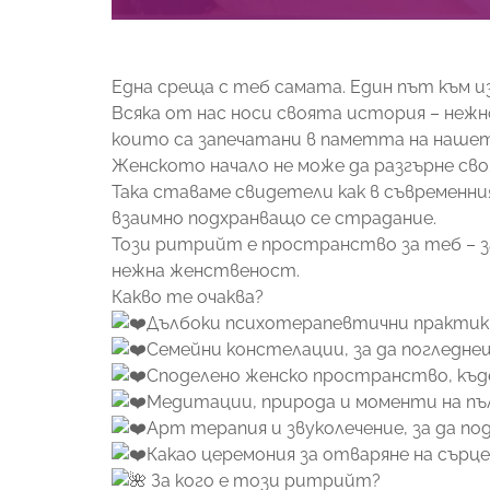
Една среща с теб самата. Един път към и
Всяка от нас носи своята история – нежно
които са запечатани в паметта на наше
Женското начало не може да разгърне сво
Така ставаме свидетели как в съвременни
взаимно подхранващо се страдание.
Този ритрийт е пространство за теб – за
нежна женственост.
Какво те очаква?
Дълбоки психотерапевтични практики
Семейни констелации, за да погледне
Споделено женско пространство, къде
Медитации, природа и моменти на пъл
Арт терапия и звуколечение, за да п
Какао церемония за отваряне на сър
За кого е този ритрийт?