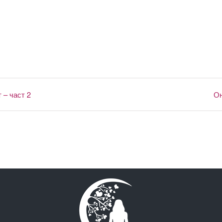
 – част 2
Он