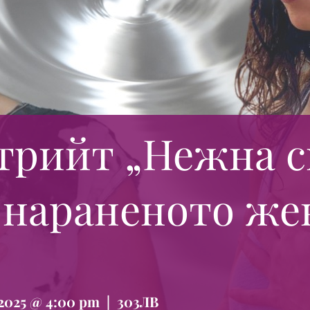
рийт „Нежна с
 нараненото же
 2025 @ 4:00 pm
|
303ЛВ