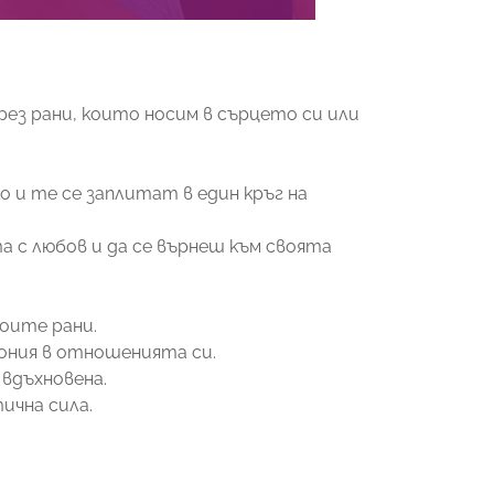
рез рани, които носим в сърцето си или
 и те се заплитат в един кръг на
а с любов и да се върнеш към своята
оите рани.
ония в отношенията си.
вдъхновена.
ична сила.