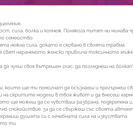
зцеление.
ст, сила, болка и копнеж. Понякога пътят ни минава п
то семейство.
ята нежна сила, докато е сковано в своята травма.
я свят нараненото женско привлича токсичното мъжко
 да чуеш своя вътрешен глас, да погледнеш на болкат
, които ще ти помогнат да осъзнаеш и прегърнеш св
ш на скритите модели в твоя живот и да внесеш харм
то ще можеш да се чувстваш разбрана, подкрепена и 
но спокойствие, за да се свържеш със своята автент
одхраниш душата си с лечебната сила на изкуствата
цето ти