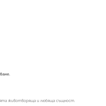
сване.
 своята животворяща и любяща същност.