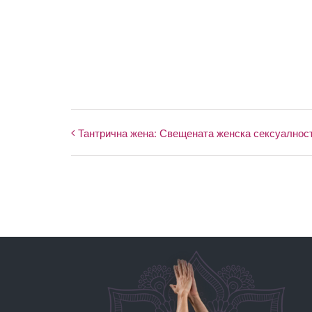
Тантрична жена: Свещената женска сексуалност