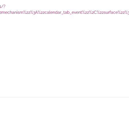
1/?
%22mechanism%22%3A%22calendar_tab_event%22%2C%22surface%22%3