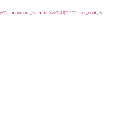
A%22bookmark_calendar%22%7D]%2C%22ref_notif_ty