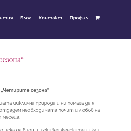
бития
Блог
Контакт
Профил
сезона“
 „Четирите сезона“
шата циклична природа и ни помага да я
а отдадем необходимата почит и любов на
 месеца.
то иска да види и изживее женските цикли