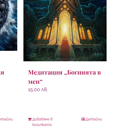
ия
Медитация „Богинята в
мен“
15.00
лв.
етайли
Добавяне в
Детайли
количката