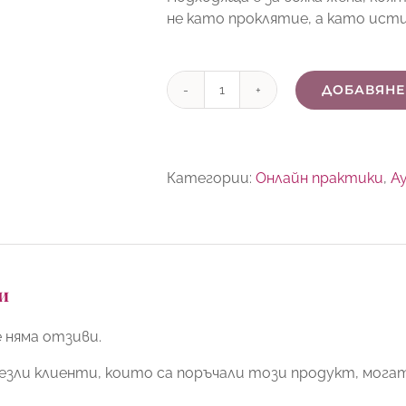
не като проклятие, а като исти
ДОБАВЯНЕ
количество
за
Медитация
"Четирите
Категории:
Онлайн практики
,
А
сезона"
и
 няма отзиви.
езли клиенти, които са поръчали този продукт, мога