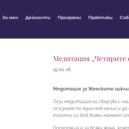
За мен
Дейности
Програми
Практики
Съ
Медитация „Четирите 
15.00
лв.
Медитация за Женските цикли
Тази медитация ни свързва с на
осъзнаем по един нов начин и д
тялото си във всеки момент от
Подходяща е за всяка жена, коя