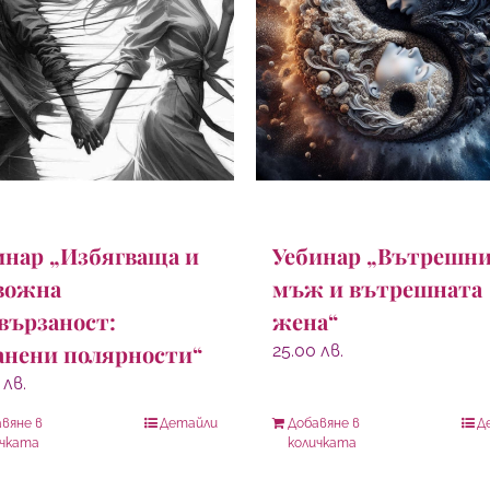
инар „Избягваща и
Уебинар „Вътрешн
вожна
мъж и вътрешната
вързаност:
жена“
анени полярности“
25.00
лв.
0
лв.
вяне в
Детайли
Добавяне в
Д
ичката
количката