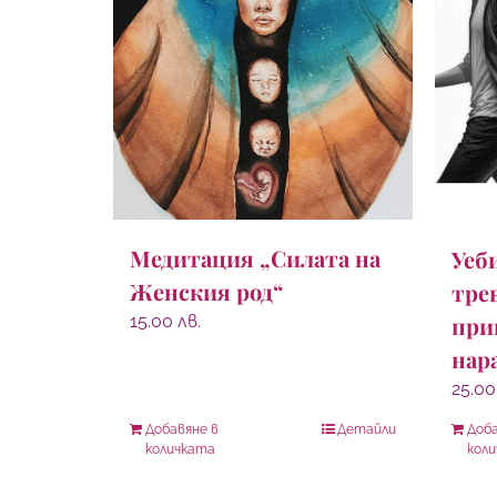
Медитация „Силата на
Уеб
Женския род“
тре
15.00
лв.
при
нар
25.0
Добавяне в
Детайли
Доба
количката
кол