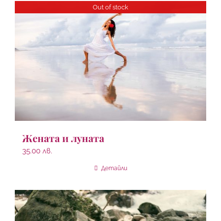
Out of stock
Жената и луната
35.00
лв.
Детайли