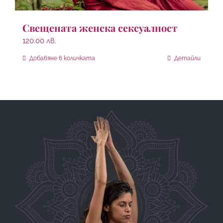
Свещената женска сексуалност
120.00
лв.
Добавяне в количката
Детайли