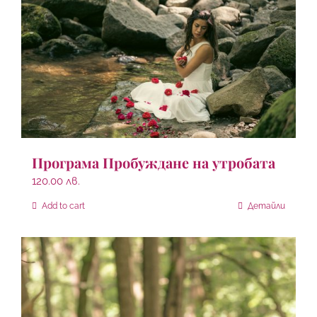
Програма Пробуждане на утробата
120.00
лв.
Add to cart
Детайли