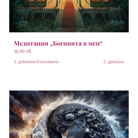
Медитация „Богинята в мен“
15.00
лв.
Добавяне в количката
Детайли