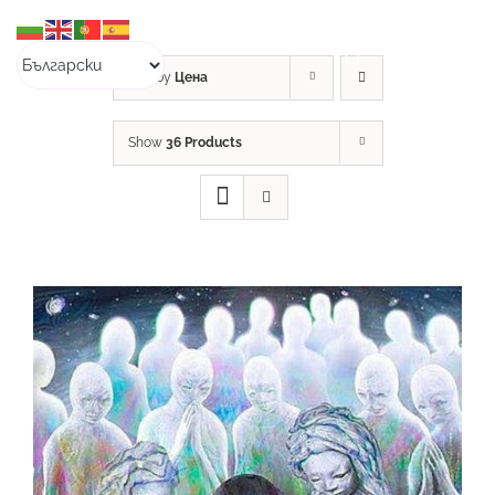
Skip
to
content
Sort by
Цена
Show
36 Products