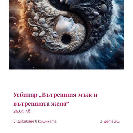
Уебинар „Вътрешния мъж и
вътрешната жена“
25.00
лв.
Добавяне в количката
Детайли