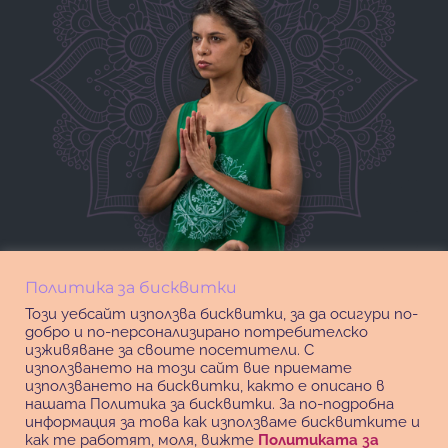
Политика за бисквитки
Този уебсайт използва бисквитки, за да осигури по-
добро и по-персонализирано потребителско
изживяване за своите посетители. С
използването на този сайт вие приемате
използването на бисквитки, както е описано в
нашата Политика за бисквитки. За по-подробна
информация за това как използваме бисквитките и
как те работят, моля, вижте
Политиката за