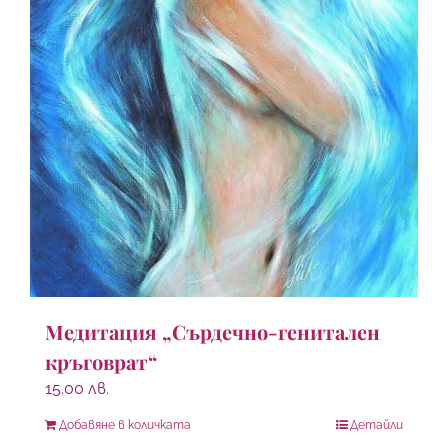
Медитация „Сърдечно-генитален
кръговрат“
15.00
лв.
Добавяне в количката
Детайли