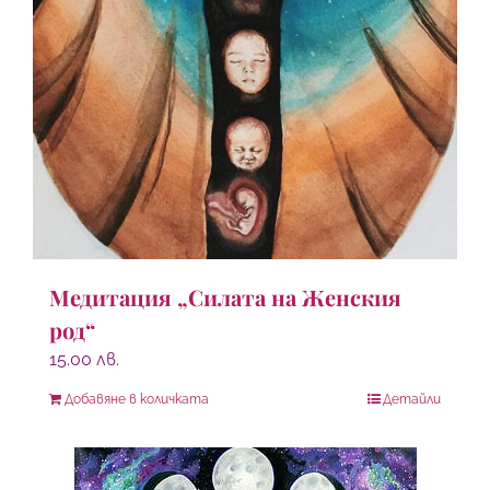
Медитация „Силата на Женския
род“
15.00
лв.
Добавяне в количката
Детайли