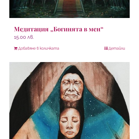
Медитация „Богинята в мен“
15.00
лв.
Добавяне в количката
Детайли