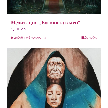
Медитация „Богинята в мен“
15.00
лв.
Добавяне в количката
Детайли