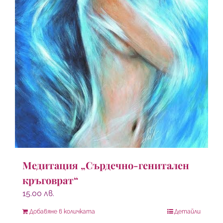
Медитация „Сърдечно-генитален
кръговрат“
15.00
лв.
Добавяне в количката
Детайли