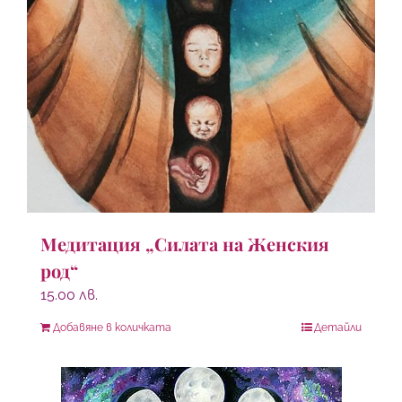
Медитация „Силата на Женския
род“
15.00
лв.
Добавяне в количката
Детайли