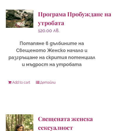
Програма Пробуждане на
утробата
120.00
лв.
Потапяне в дълбините на
Свещеното Женско начало и
разгръщане на скрития потенциал
и мъдрост на утробата
Add to cart
Детайли
Свещената женска
сексуалност