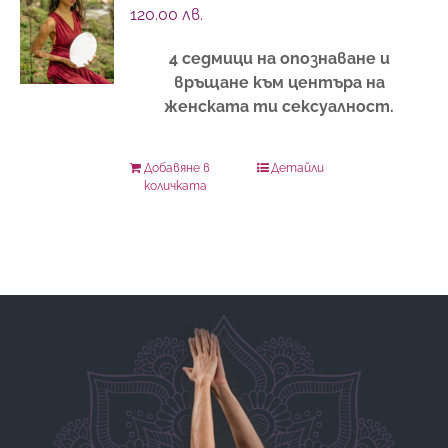
120.00
лв.
4 седмици на опознаване и
връщане към центъра на
женската ти сексуалност.
Добавяне в
Детайли
количката