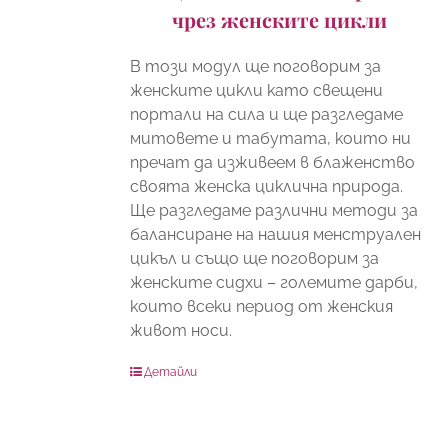
чрез женските цикли
В този модул ще поговорим за
женските цикли като свещени
портали на сила и ще разгледаме
митовете и табутата, които ни
пречат да изживеем в блаженство
своята женска циклична природа.
Ще разгледаме различни методи за
балансиране на нашия менструален
цикъл и също ще поговорим за
женските сидхи – големите дарби,
които всеки период от женския
живот носи.
Детайли