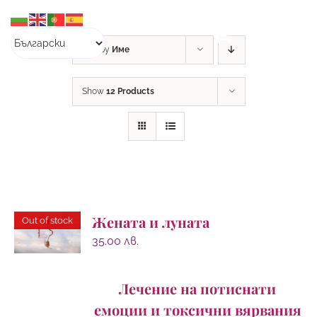
Skip
to
content
Sort by
Име
Show
12 Products
Жената и луната
Out of stock
35.00
лв.
Лечение на потиснати
емоции и токсични вярвания